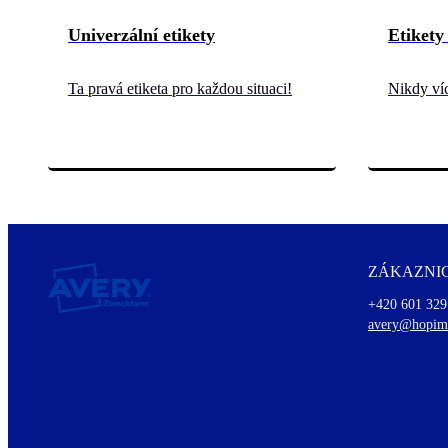
Univerzální etikety
Etikety
Ta pravá etiketa pro každou situaci!
Nikdy víc
ZÁKAZNIC
+420 601 329
avery@hopim