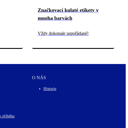
Značkovací kulaté etikety v
mnoha barvách
Vždy dokonale uspořádané!
O NÁS
Historie
o příběhu