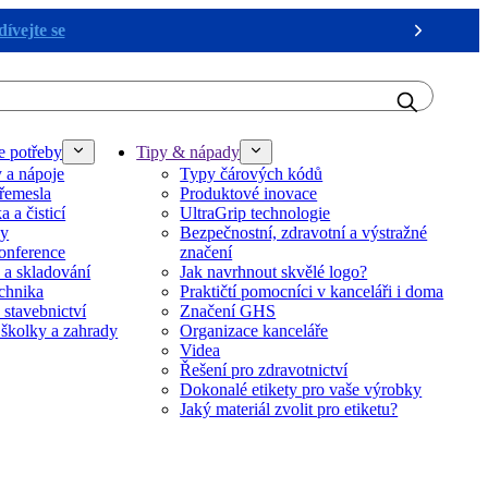
ívejte se
Next
e potřeby
Tipy & nápady
y a nápoje
Typy čárových kódů
řemesla
Produktové inovace
 a čisticí
UltraGrip technologie
ky
Bezpečnostní, zdravotní a výstražné
onference
značení
 a skladování
Jak navrhnout skvělé logo?
echnika
Praktičtí pomocníci v kanceláři i doma
 stavebnictví
Značení GHS
 školky a zahrady
Organizace kanceláře
Videa
Řešení pro zdravotnictví
Dokonalé etikety pro vaše výrobky
Jaký materiál zvolit pro etiketu?