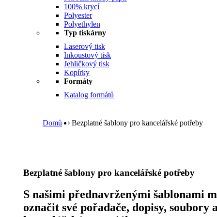
100% krycí
Polyester
Polyethylen
Typ tiskárny
Laserový tisk
Inkoustový tisk
Jehličkový tisk
Kopírky
Formáty
Katalog formátů
B
r
e
Domů
Bezplatné šablony pro kancelářské potřeby
a
d
c
r
u
Bezplatné šablony pro kancelářské potřeby
m
b
S našimi přednavrženými šablonami mů
označit své pořadače, dopisy, soubory a