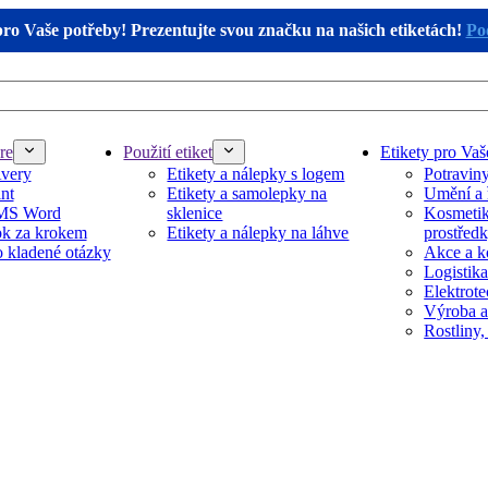
pro Vaše potřeby! Prezentujte svou značku na našich etiketách!
Pod
re
Použití etiket
Etikety pro Vaš
Avery
Etikety a nálepky s logem
Potravin
nt
Etikety a samolepky na
Umění a 
 MS Word
sklenice
Kosmetika
k za krokem
Etikety a nálepky na láhve
prostřed
 kladené otázky
Akce a k
Logistika
Elektrot
Výroba a
Rostliny,