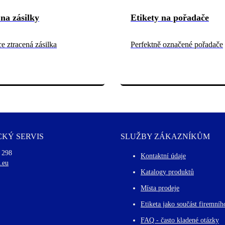
 na zásilky
Etikety na pořadače
e ztracená zásilka
Perfektně označené pořadače
KÝ SERVIS
SLUŽBY ZÁKAZNÍKŮM
 298
Kontaktní údaje
.eu
Katalogy produktů
Místa prodeje
Etiketa jako součást firemníh
FAQ - často kladené otázky