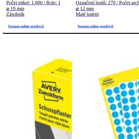
Počet etiket: 1.000 / Role: 1
Označení bodů: 270 / Počet arch
⌀ 19 mm
⌀ 12 mm
Zásobník
Malé balení