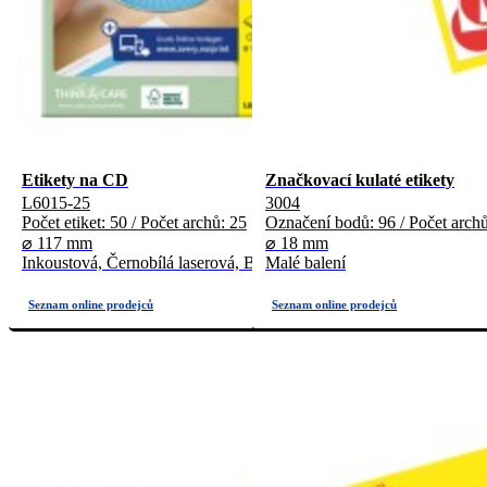
Etikety na CD
Značkovací kulaté etikety
L6015-25
3004
Počet etiket: 50 / Počet archů: 25
Označení bodů: 96 / Počet archů
⌀ 117 mm
⌀ 18 mm
Inkoustová, Černobílá laserová, Barevná laserová
Malé balení