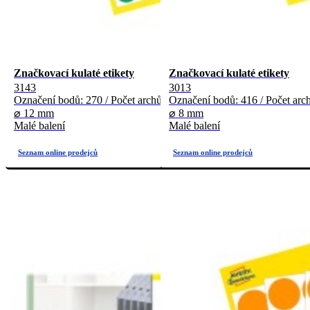
Značkovací kulaté etikety
Značkovací kulaté etikety
3143
3013
Označení bodů: 270 / Počet archů: 5
Označení bodů: 416 / Počet arch
⌀ 12 mm
⌀ 8 mm
Malé balení
Malé balení