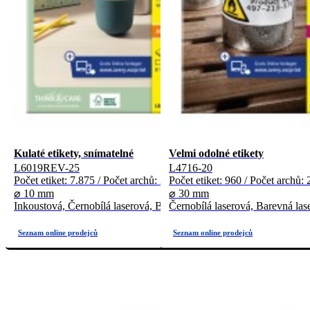
Kulaté etikety, snímatelné
Velmi odolné etikety
L6019REV-25
L4716-20
Počet etiket: 7.875 / Počet archů: 25
Počet etiket: 960 / Počet archů: 
⌀ 10 mm
⌀ 30 mm
Inkoustová, Černobílá laserová, Barevná laserová
Černobílá laserová, Barevná las