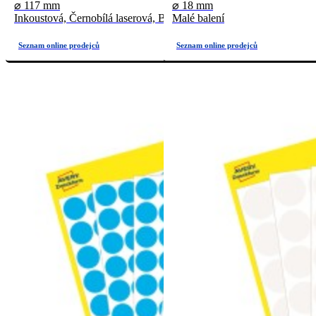
⌀ 117 mm
⌀ 18 mm
Inkoustová, Černobílá laserová, Barevná laserová
Malé balení