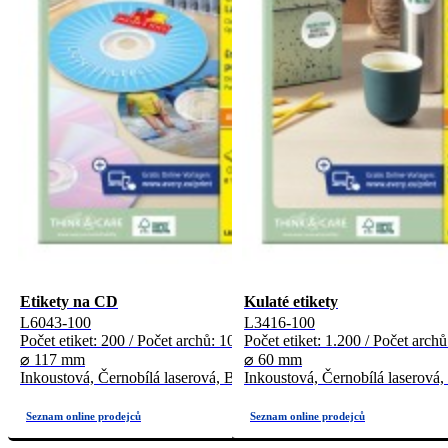
Etikety na CD
Kulaté etikety
L6043-100
L3416-100
Počet etiket: 200 / Počet archů: 100
Počet etiket: 1.200 / Počet arch
⌀ 117 mm
⌀ 60 mm
Inkoustová, Černobílá laserová, Barevná laserová
Inkoustová, Černobílá laserová,