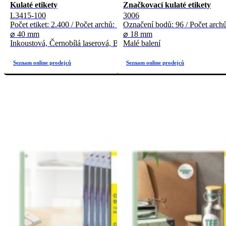
Kulaté etikety
Značkovací kulaté etikety
L3415-100
3006
Počet etiket: 2.400 / Počet archů: 100
Označení bodů: 96 / Počet archů
⌀ 40 mm
⌀ 18 mm
Inkoustová, Černobílá laserová, Barevná laserová
Malé balení