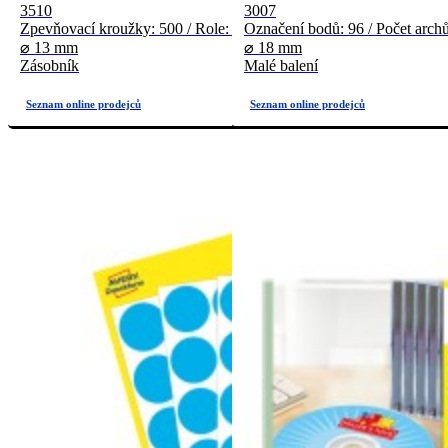
3510
3007
Zpevňovací kroužky: 500 / Role: 1
Označení bodů: 96 / Počet archů
⌀ 13 mm
⌀ 18 mm
Zásobník
Malé balení