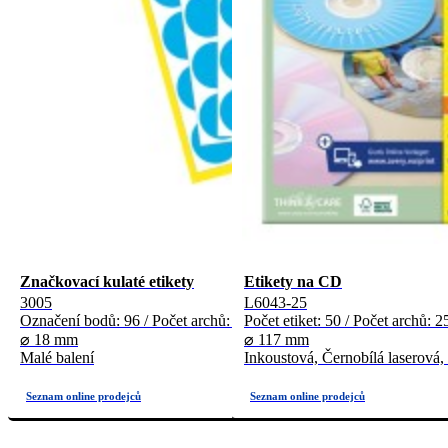
Značkovací kulaté etikety
Etikety na CD
3005
L6043-25
Označení bodů: 96 / Počet archů: 4
Počet etiket: 50 / Počet archů: 2
⌀ 18 mm
⌀ 117 mm
Malé balení
Inkoustová, Černobílá laserová,