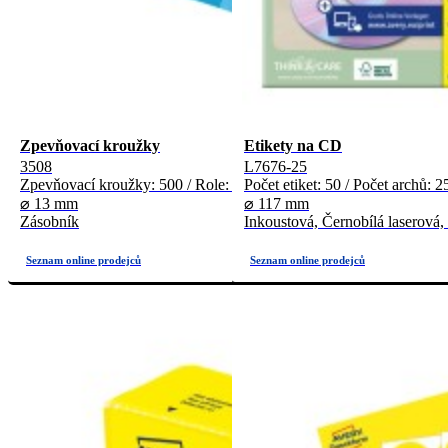
Zpevňovací kroužky
Etikety na CD
3508
L7676-25
Zpevňovací kroužky: 500 / Role: 1
Počet etiket: 50 / Počet archů: 2
⌀ 13 mm
⌀ 117 mm
Zásobník
Inkoustová, Černobílá laserová,