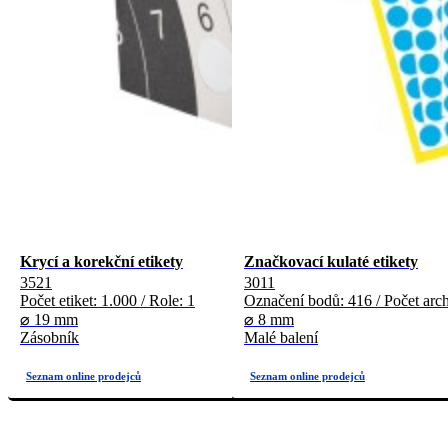
Krycí a korekční etikety
Značkovací kulaté etikety
3521
3011
Počet etiket: 1.000 / Role: 1
Označení bodů: 416 / Počet arch
⌀ 19 mm
⌀ 8 mm
Zásobník
Malé balení