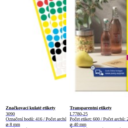
Značkovací kulaté etikety
Transparentní etikety
3090
L7780-25
Označení bodů: 416 / Počet archů: 4
Počet etiket: 600 / Počet archů: 
⌀ 8 mm
⌀ 40 mm