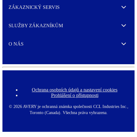
ZÁKAZNICKÝ SERVIS
Expand
SLUŽBY ZÁKAZNÍKŮM
Expand
O NÁS
Expand
Ochrana osobních údajů a nastavení cookies
F
Prohlášení o přístupnosti
o
o
t
©
2026 AVERY je ochranná známka společnosti CCL Industries Inc.,
e
Toronto (Canada). Všechna práva vyhrazena.
r
m
e
n