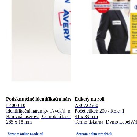
Potisknutelné identifikační náramky
Etikety na roli
L4000-10
AS0722560
Identifikační náramky Tyvek®, modré: 100 / Počet archů: 10
Počet etiket: 200 / Role: 1
Barevná laserová, Černobílá laserová
41 x 89 mm
265 x 18 mm
Termo tiskárna, Dymo LabelWrit