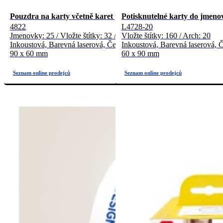
Pouzdra na karty včetně karet pro potisk
Potisknutelné karty do jmeno
4822
L4728-20
Jmenovky: 25 / Vložte štítky: 32 / Počet archů: 4
Vložte štítky: 160 / Arch: 20
Inkoustová, Barevná laserová, Černobílá laserová, Kopírka
Inkoustová, Barevná laserová, Č
90 x 60 mm
60 x 90 mm