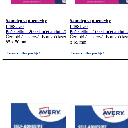
Samolepicí jmenovky
Samolepicí jmenovky
L4882-20
L4881-20
Počet etiket: 200 / Počet archů: 20
Počet etiket: 160 / Počet archů: 
Černobílá laserová, Barevná laserová
Černobílá laserová, Barevná las
85 x 50 mm
⌀ 65 mm