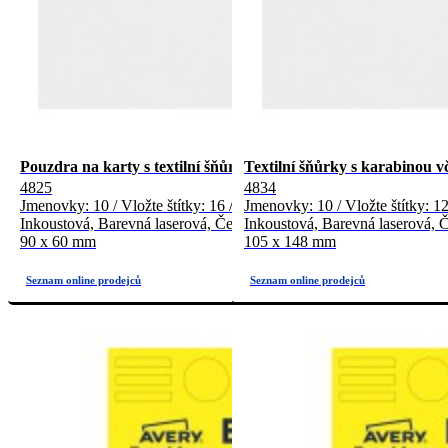
Pouzdra na karty s textilní šňůrkou včetně karet pro potisk
Textilní šňůrky s karabinou v
4825
4834
Jmenovky: 10 / Vložte štítky: 16 / Počet archů: 2
Jmenovky: 10 / Vložte štítky: 12
Inkoustová, Barevná laserová, Černobílá laserová, Kopírka
Inkoustová, Barevná laserová, Č
90 x 60 mm
105 x 148 mm