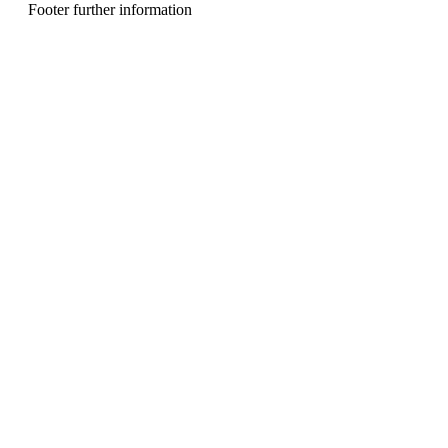
u
Footer further information