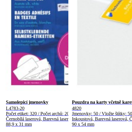
Samolepicí jmenovky
Pouzdra na karty včetně karet
L4783-20
4820
Počet etiket: 320 / Počet archů: 20
Jmenovky: 50 / Vložte štítky: 50
Černobílá laserová, Barevná laserová
Inkoustová, Barevná laserová, Č
88,9 x 31 mm
90 x 54 mm