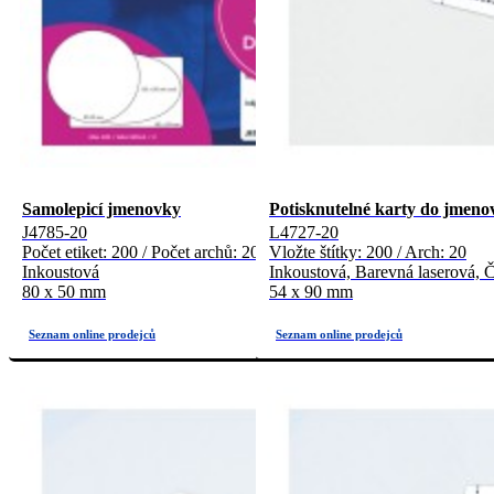
Samolepicí jmenovky
Potisknutelné karty do jmeno
J4785-20
L4727-20
Počet etiket: 200 / Počet archů: 20
Vložte štítky: 200 / Arch: 20
Inkoustová
Inkoustová, Barevná laserová, Č
80 x 50 mm
54 x 90 mm