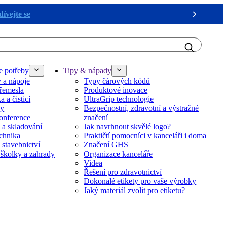
ívejte se
Next
e potřeby
Tipy & nápady
y a nápoje
Typy čárových kódů
řemesla
Produktové inovace
 a čisticí
UltraGrip technologie
ky
Bezpečnostní, zdravotní a výstražné
onference
značení
 a skladování
Jak navrhnout skvělé logo?
echnika
Praktičtí pomocníci v kanceláři i doma
 stavebnictví
Značení GHS
 školky a zahrady
Organizace kanceláře
Videa
Řešení pro zdravotnictví
Dokonalé etikety pro vaše výrobky
Jaký materiál zvolit pro etiketu?