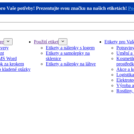
pro Vaše potřeby! Prezentujte svou značku na našich etiketách!
Pod
re
Použití etiket
Etikety pro Vaš
Avery
Etikety a nálepky s logem
Potravin
nt
Etikety a samolepky na
Umění a 
 MS Word
sklenice
Kosmetika
k za krokem
Etikety a nálepky na láhve
prostřed
 kladené otázky
Akce a k
Logistika
Elektrot
Výroba a
Rostliny,