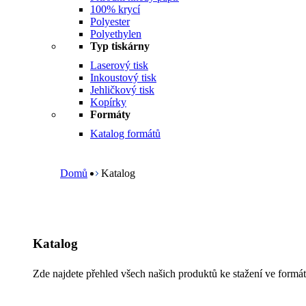
100% krycí
Polyester
Polyethylen
Typ tiskárny
Laserový tisk
Inkoustový tisk
Jehličkový tisk
Kopírky
Formáty
Katalog formátů
B
r
e
Domů
Katalog
a
d
c
r
u
Katalog
m
b
Zde najdete přehled všech našich produktů ke stažení ve formát