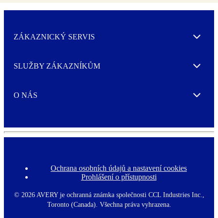
ZÁKAZNICKÝ SERVIS
Expand
SLUŽBY ZÁKAZNÍKŮM
Expand
O NÁS
Expand
Ochrana osobních údajů a nastavení cookies
F
Prohlášení o přístupnosti
o
o
t
©
2026 AVERY je ochranná známka společnosti CCL Industries Inc.,
e
Toronto (Canada). Všechna práva vyhrazena.
r