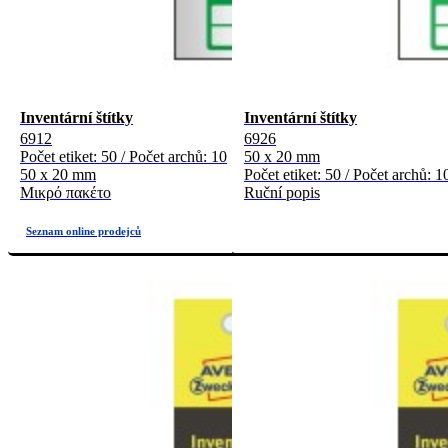
Inventární štítky
Inventární štítky
6912
6926
Počet etiket: 50 / Počet archů: 10
50 x 20 mm
50 x 20 mm
Počet etiket: 50 / Počet archů: 1
Μικρό πακέτο
Ruční popis