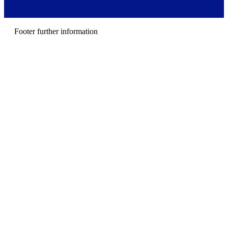
m
e
n
u
Footer further information