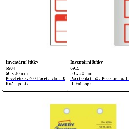
Inventární štítky
Inventární štítky
6904
6915
60 x 30 mm
50 x 20 mm
Počet etiket: 40 / Počet archů: 10
Počet etiket: 50 / Počet archů: 1
Ruční popis
Ruční popis