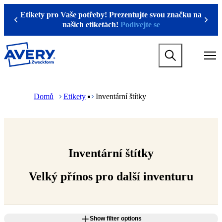
P
Etikety pro Vaše potřeby! Prezentujte svou značku na
ř
Previous
Next
našich etiketách!
Podívejte se
e
s
k
M
o
a
č
i
i
n
t
M
B
n
a
r
Domů
Etikety
Inventární štítky
a
i
e
v
n
a
i
n
d
g
a
c
a
v
r
t
i
u
i
g
m
Inventární štítky
o
a
b
n
t
Velký přínos pro další inventuru
m
i
e
o
g
n
a
m
m
e
Show filter options
e