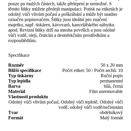
pouze po malých částech, takže přelepení je nemožné. S
těmito štítky můžete předejít manipulaci. Potisk na etiketách je
odolný vůči vlivům počasí a poškrábání a může být snadno
označen popisovačem. Štítky jsou ideální pro značení
majetku, např. tiskáren, kávovarů, kancelářského nábytku
apod. Revizní štítky drží na mnoha površích a jsou odolné
vůči vodě, oleji, čisticím a desinfekčním prostředkům a
rozpouštědlům.
Specifikace
Rozměr
50 x 20 mm
Bližší specifikace
Počet etiket: 50 / Počet archů: 10
Typ tiskárny
Ruční popis
Typ lepidla
permanentní
Barva
bílá, černá
Materiál
Film unremovable
Vlastnosti produktu
Odolný vůči vlivům počasí, Odolný vůči teplotě, Odolný vůči
vodě, odolný vůči vodě/nečistotám
Tvar
obdélníkový
Formát
Malý formát