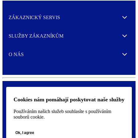
ZÁKAZNICKÝ SERVIS
Expand
SLUŽBY ZÁKAZNÍKŮM
Expand
O NÁS
Expand
Cookies nám pomáhají poskytovat naše služby
Ochrana osobních údajů a nastavení cookies
F
Prohlášení o přístupnosti
o
Používáním našich služeb souhlasíte s používáním
o
souborů cookie.
t
©
2026 AVERY je ochranná známka společnosti CCL Industries Inc.,
e
Toronto (Canada). Všechna práva vyhrazena.
r
Ok, I agree
m