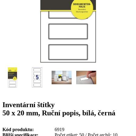
g
n
a
u
m
m
e
o
n
b
u
i
l
e
Inventární štítky
50 x 20 mm, Ruční popis, bílá, černá
Kód produktu
6919
Bližší specifikace
Počet etiket: 50 / Počet archů: 10