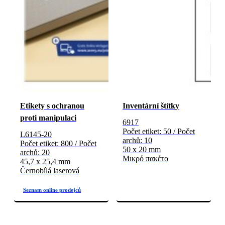
Etikety s ochranou
Inventární štítky
proti manipulaci
6917
Počet etiket: 50 / Počet
L6145-20
archů: 10
Počet etiket: 800 / Počet
50 x 20 mm
archů: 20
Μικρό πακέτο
45,7 x 25,4 mm
Černobílá laserová