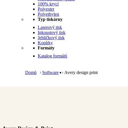
100% krycí
Polyester
Polyethylen
Typ tiskárny
Laserový tisk
Inkoustový tisk
Jehličkový tisk
Kopírky
Formáty
Katalog formátů
B
r
e
Domů
Software
Avery design print
a
d
c
r
u
m
b