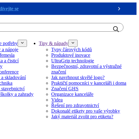
ívejte se
Next
e potřeby
Tipy & nápady
y a nápoje
Typy čárových kódů
řemesla
Produktové inovace
 a čisticí
UltraGrip technologie
ky
Bezpečnostní, zdravotní a výstražné
onference
značení
 a skladování
Jak navrhnout skvělé logo?
echnika
Praktičtí pomocníci v kanceláři i doma
 stavebnictví
Značení GHS
 školky a zahrady
Organizace kanceláře
Videa
Řešení pro zdravotnictví
Dokonalé etikety pro vaše výrobky
Jaký materiál zvolit pro etiketu?