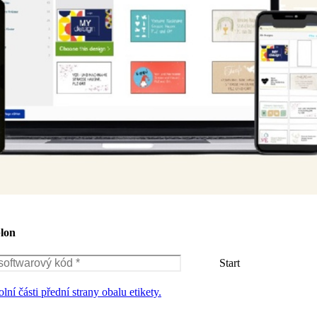
blon
lní části přední strany obalu etikety.