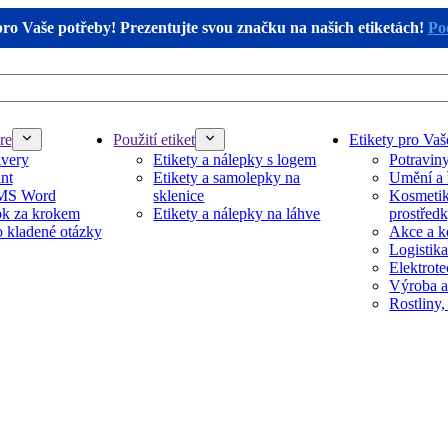
pro Vaše potřeby! Prezentujte svou značku na našich etiketách!
Pod
re
Použití etiket
Etikety pro Vaš
Avery
Etikety a nálepky s logem
Potravin
nt
Etikety a samolepky na
Umění a 
 MS Word
sklenice
Kosmetika
k za krokem
Etikety a nálepky na láhve
prostřed
 kladené otázky
Akce a k
Logistika
Elektrot
Výroba a
Rostliny,