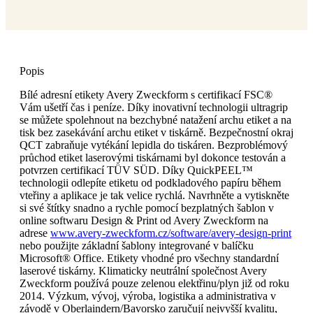
Popis
Bílé adresní etikety Avery Zweckform s certifikací FSC®
Vám ušetří čas i peníze. Díky inovativní technologii ultragrip
se můžete spolehnout na bezchybné natažení archu etiket a na
tisk bez zasekávání archu etiket v tiskárně. Bezpečnostní okraj
QCT zabraňuje vytékání lepidla do tiskáren. Bezproblémový
průchod etiket laserovými tiskárnami byl dokonce testován a
potvrzen certifikací TÜV SÜD. Díky QuickPEEL™
technologii odlepíte etiketu od podkladového papíru během
vteřiny a aplikace je tak velice rychlá. Navrhněte a vytiskněte
si své štítky snadno a rychle pomocí bezplatných šablon v
online softwaru Design & Print od Avery Zweckform na
adrese
www.avery-zweckform.cz/software/avery-design-print
nebo použijte základní šablony integrované v balíčku
Microsoft® Office. Etikety vhodné pro všechny standardní
laserové tiskárny. Klimaticky neutrální společnost Avery
Zweckform používá pouze zelenou elektřinu/plyn již od roku
2014. Výzkum, vývoj, výroba, logistika a administrativa v
závodě v Oberlaindern/Bavorsko zaručují nejvyšší kvalitu,