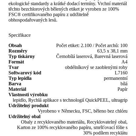
ekologické standardy a krátké dodací termíny. Vrchní materiál
těchto bezchlorových bělených etiket je vyroben ze 100%
FSC® certifikovaného papíru z udržitelně
obhospodařovaných lesů.
Specifikace
Obsah
Počet etiket: 2.100 / Počet archů: 100
Rozměry
63,5 x 38,1 mm
Typ tiskárny
Černobílá laserová, Barevná laserová
Formát
A4
Tvar
obdélníkový se zaoblenými rohy
Softwarový kód
L7160
Typ lepidla
permanentní
Barva
bílá
Materiál
Papír
Vlastnosti výrobku
lepidlo, Rychlá aplikace s technologií QuickPEEL, ultragrip
Udržitelný produkt
Vyrobeno v Německu, FSC, běleno bez chlóru
Udržitelný obal
Obaly z recyklovaného materiálu, Recyklovatelný obal,
Karton ze 100% recyklovaného papíru, smršťovací fólie s
30% podílem recyklátu