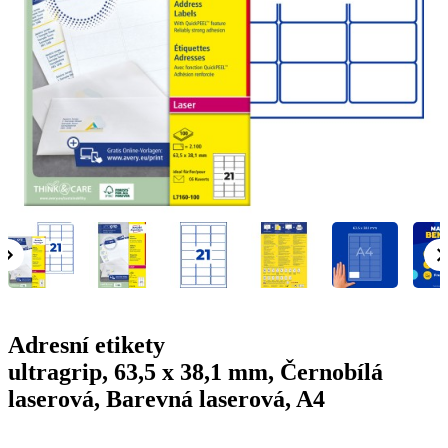
g
n
a
u
m
m
e
o
n
b
u
i
l
e
Adresní etikety
ultragrip, 63,5 x 38,1 mm, Černobílá
laserová, Barevná laserová, A4