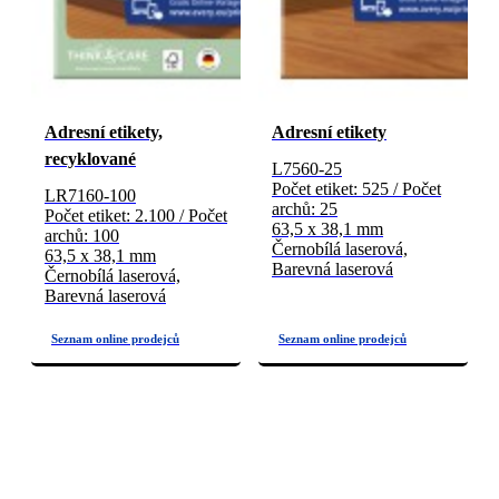
Adresní etikety,
Adresní etikety
recyklované
L7560-25
Počet etiket: 525 / Počet
LR7160-100
archů: 25
Počet etiket: 2.100 / Počet
63,5 x 38,1 mm
archů: 100
Černobílá laserová,
63,5 x 38,1 mm
Barevná laserová
Černobílá laserová,
Barevná laserová