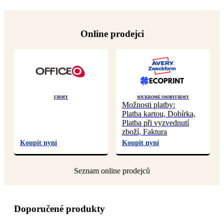
Online prodejci
Firmy
Soukromé osoby
Firmy
Možnosti platby:
Platba kartou, Dobírka,
Platba při vyzvednutí
zboží, Faktura
Koupit nyní
Koupit nyní
Doporučené produkty