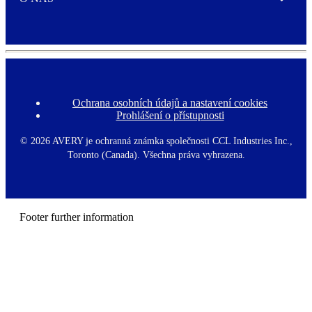
Expand
Ochrana osobních údajů a nastavení cookies
F
Prohlášení o přístupnosti
o
o
t
©
2026 AVERY je ochranná známka společnosti CCL Industries Inc.,
e
Toronto (Canada). Všechna práva vyhrazena.
r
m
e
n
u
Footer further information