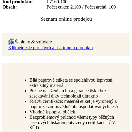
Kód produktu
L7160-100
Obsah
Počet etiket: 2.100 / Počet archů: 100
Šablony & software
Klikněte zde pro návrh a tisk tohoto produktu
Bílá papírová etiketa se spolehlivou lepivostí,
extra silný materiál.
Přesné natažení archu a garance tisku bez
zasekávání díky technologii ultragrip
FSC® certifikace: materiál etiket je vyrobený z
papíru ze zodpovědně obhospodařovaných lesů
Vhodné k popisu obálek
Bezproblémový průchod všemi typy běžných
laserových tiskáren potvrzený certifikací TÜV
SÜD