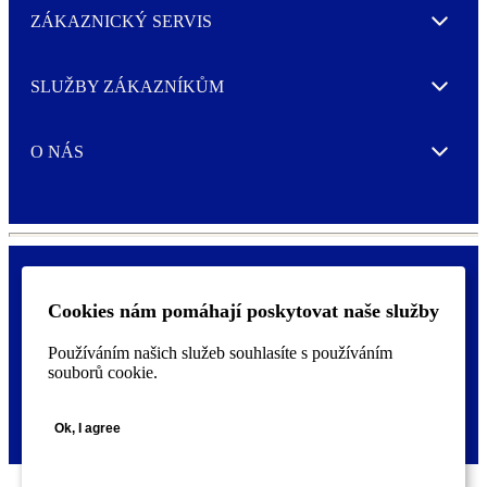
ZÁKAZNICKÝ SERVIS
Expand
SLUŽBY ZÁKAZNÍKŮM
Expand
O NÁS
Expand
Cookies nám pomáhají poskytovat naše služby
Ochrana osobních údajů a nastavení cookies
F
Prohlášení o přístupnosti
o
Používáním našich služeb souhlasíte s používáním
o
souborů cookie.
t
©
2026 AVERY je ochranná známka společnosti CCL Industries Inc.,
e
Toronto (Canada). Všechna práva vyhrazena.
r
Ok, I agree
m
e
n