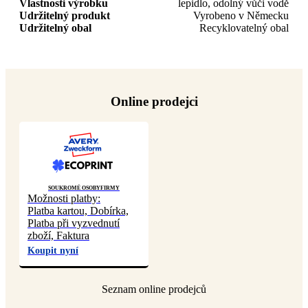
Vlastnosti výrobku
lepidlo, odolný vůči vodě
Udržitelný produkt
Vyrobeno v Německu
Udržitelný obal
Recyklovatelný obal
Online prodejci
Soukromé osoby
Firmy
Možnosti platby:
Platba kartou, Dobírka,
Platba při vyzvednutí
zboží, Faktura
Koupit nyní