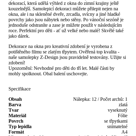
dekorací, která udělá výhled z okna do zimní krajiny ještě
kouzelnější. Samolepicí dekoraci můžete přilepit nejen na
okna, ale i na skleněné dveře, zrcadla, svícny a jiné hladké
povrchy jako jsou nábytek nebo stěny. Po vánoční sezóně je
jednoduše odstraníte a zase je můžete použít v následujícím
roce. Perfektní pro děti - ať už velké nebo malé! Skvělé také
jako dárek.
Dekorace na okna pro kreativní zdobení je vyrobena z
potištěného filmu se zlatým třpytem. Ověřená top kvalita -
naše samolepky Z-Design jsou pravidelně testovány. Užijte si
zdobení!
Upozornění: Nevhodné pro děti do tří let. Malé části by
mohly spolknout. Obal balení uschovejte.
Specifikace
Obsah
Nálepka: 12 / Počet archů: 1
Barva
zlatá
Tvar
vyseknutý
Materiál
Fólie
Povrch
se třpytkami
Typ lepidla
snímatelné
Formát
A4