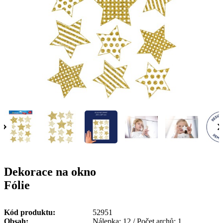
g
n
a
u
m
m
e
o
n
b
u
i
l
e
Dekorace na okno
Fólie
Kód produktu
52951
Obsah
Nálepka: 12 / Počet archů: 1