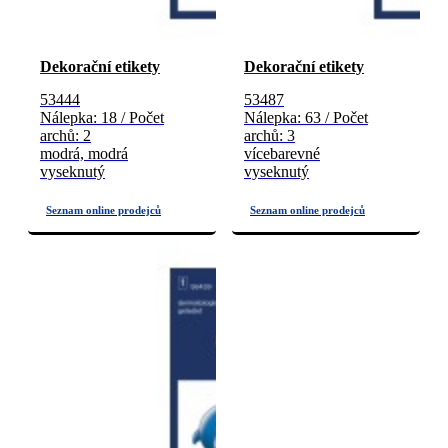
Dekorační etikety
Dekorační etikety
53444
53487
Nálepka: 18 / Počet
Nálepka: 63 / Počet
archů: 2
archů: 3
modrá, modrá
vícebarevné
vyseknutý
vyseknutý