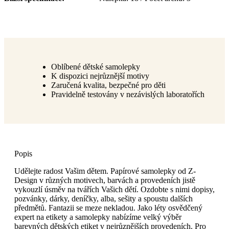
Oblíbené dětské samolepky
K dispozici nejrůznější motivy
Zaručená kvalita, bezpečné pro děti
Pravidelně testovány v nezávislých laboratořích
Popis
Udělejte radost Vašim dětem. Papírové samolepky od Z-
Design v různých motivech, barvách a provedeních jistě
vykouzlí úsměv na tvářích Vašich dětí. Ozdobte s nimi dopisy,
pozvánky, dárky, deníčky, alba, sešity a spoustu dalších
předmětů. Fantazii se meze nekladou. Jako léty osvědčený
expert na etikety a samolepky nabízíme velký výběr
barevných dětských etiket v nejrůznějších provedeních. Pro