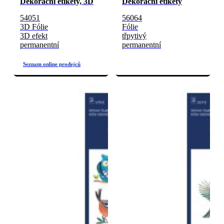
Dekorační etikety, 3D
Dekorační etikety
54051
56064
3D Fólie
Fólie
3D efekt
třpytivý
permanentní
permanentní