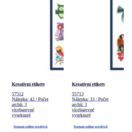
Kreativní etikety
Kreativní etikety
57512
55713
Nálepka: 42 / Počet
Nálepka: 33 / Počet
archů: 3
archů: 3
vícebarevné
vícebarevné
vyseknutý
vyseknutý