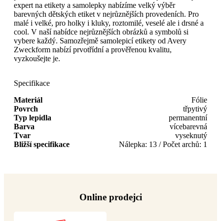
expert na etikety a samolepky nabízíme velký výběr
barevných dětských etiket v nejrůznějších provedeních. Pro
malé i velké, pro holky i kluky, roztomilé, veselé ale i drsné a
cool. V naší nabídce nejrůznějších obrázků a symbolů si
vybere každý. Samozřejmě samolepicí etikety od Avery
Zweckform nabízí prvotřídní a prověřenou kvalitu,
vyzkoušejte je.
Specifikace
Materiál
Fólie
Povrch
třpytivý
Typ lepidla
permanentní
Barva
vícebarevná
Tvar
vyseknutý
Bližší specifikace
Nálepka: 13 / Počet archů: 1
Online prodejci