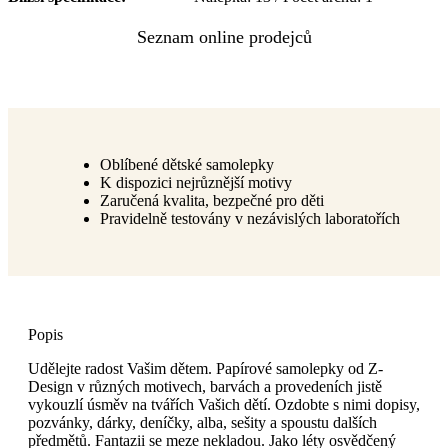
Oblíbené dětské samolepky
K dispozici nejrůznější motivy
Zaručená kvalita, bezpečné pro děti
Pravidelně testovány v nezávislých laboratořích
Popis
Udělejte radost Vašim dětem. Papírové samolepky od Z-
Design v různých motivech, barvách a provedeních jistě
vykouzlí úsměv na tvářích Vašich dětí. Ozdobte s nimi dopisy,
pozvánky, dárky, deníčky, alba, sešity a spoustu dalších
předmětů. Fantazii se meze nekladou. Jako léty osvědčený