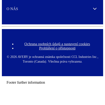
O NÁS
Expand
Ochrana osobních údajů a nastavení cookies
F
Prohlášení o přístupnosti
o
o
t
©
2026 AVERY je ochranná známka společnosti CCL Industries Inc.,
e
Toronto (Canada). Všechna práva vyhrazena.
r
m
e
n
u
Footer further information