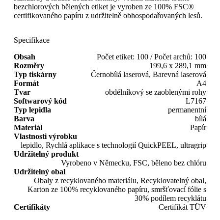
bezchlorových bělených etiket je vyroben ze 100% FSC®
certifikovaného papíru z udržitelně obhospodařovaných lesů.
Specifikace
Obsah
Počet etiket: 100 / Počet archů: 100
Rozměry
199,6 x 289,1 mm
Typ tiskárny
Černobílá laserová, Barevná laserová
Formát
A4
Tvar
obdélníkový se zaoblenými rohy
Softwarový kód
L7167
Typ lepidla
permanentní
Barva
bílá
Materiál
Papír
Vlastnosti výrobku
lepidlo, Rychlá aplikace s technologií QuickPEEL, ultragrip
Udržitelný produkt
Vyrobeno v Německu, FSC, běleno bez chlóru
Udržitelný obal
Obaly z recyklovaného materiálu, Recyklovatelný obal,
Karton ze 100% recyklovaného papíru, smršťovací fólie s
30% podílem recyklátu
Certifikáty
Certifikát TÜV