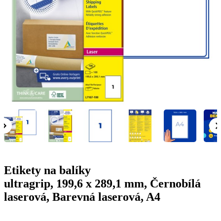
g
n
a
u
m
m
e
o
n
b
u
i
l
e
Etikety na balíky
ultragrip, 199,6 x 289,1 mm, Černobílá
laserová, Barevná laserová, A4