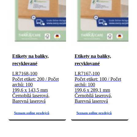
Etikety na balíky,
Etikety na balíky,
recyklované
recyklované
LR7168-100
LR7167-100
Počet etiket: 200 / Počet
Počet etiket: 100 / Počet
archů: 100
archů: 100
199,6 x 143,5 mm
199,6 x 289,1 mm
Černobílá laserová,
Černobílá laserová,
Barevná laserová
Barevná laserová