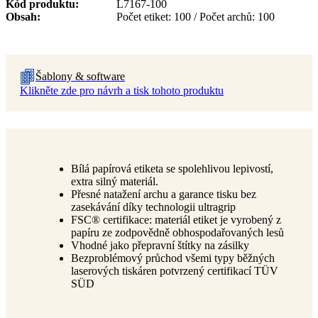
Kód produktu
L7167-100
Obsah
Počet etiket: 100 / Počet archů: 100
Šablony & software
Klikněte zde pro návrh a tisk tohoto produktu
Bílá papírová etiketa se spolehlivou lepivostí,
extra silný materiál.
Přesné natažení archu a garance tisku bez
zasekávání díky technologii ultragrip
FSC® certifikace: materiál etiket je vyrobený z
papíru ze zodpovědně obhospodařovaných lesů
Vhodné jako přepravní štítky na zásilky
Bezproblémový průchod všemi typy běžných
laserových tiskáren potvrzený certifikací TÜV
SÜD