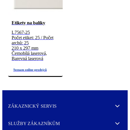
Etikety na balíky
L7567-25
Počet etiket: 25 / Počet
archů: 25
210 x 297 mm
Černobílá laserová,
Barevná laserová
ZÁKAZNICKÝ SERVIS
Expand
SLUŽBY ZÁKAZNÍKŮM
Expand