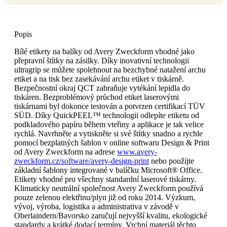
Popis
Bílé etikety na balíky od Avery Zweckform vhodné jako
přepravní štítky na zásilky. Díky inovativní technologii
ultragrip se můžete spolehnout na bezchybné natažení archu
etiket a na tisk bez zasekávání archu etiket v tiskárně.
Bezpečnostní okraj QCT zabraňuje vytékání lepidla do
tiskáren. Bezproblémový průchod etiket laserovými
tiskárnami byl dokonce testován a potvrzen certifikací TÜV
SÜD. Díky QuickPEEL™ technologii odlepíte etiketu od
podkladového papíru během vteřiny a aplikace je tak velice
rychlá. Navrhněte a vytiskněte si své štítky snadno a rychle
pomocí bezplatných šablon v online softwaru Design & Print
od Avery Zweckform na adrese
www.avery-
zweckform.cz/software/avery-design-print
nebo použijte
základní šablony integrované v balíčku Microsoft® Office.
Etikety vhodné pro všechny standardní laserové tiskárny.
Klimaticky neutrální společnost Avery Zweckform používá
pouze zelenou elektřinu/plyn již od roku 2014. Výzkum,
vývoj, výroba, logistika a administrativa v závodě v
Oberlaindern/Bavorsko zaručují nejvyšší kvalitu, ekologické
standardy a krátké dodací termíny. Vrchní materiál těchto