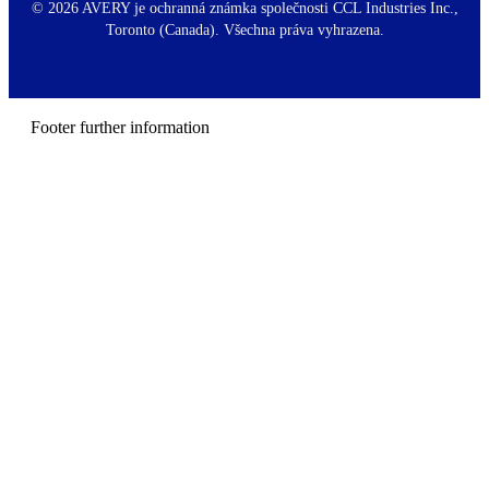
t
©
2026 AVERY je ochranná známka společnosti CCL Industries Inc.,
e
Toronto (Canada). Všechna práva vyhrazena.
r
m
e
n
u
Footer further information