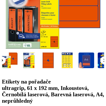
g
n
a
u
m
m
e
o
n
b
u
i
l
e
Etikety na pořadače
ultragrip, 61 x 192 mm, Inkoustová,
Černobílá laserová, Barevná laserová, A4,
neprůhledný