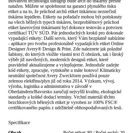
inovativní technologii ultragrip bude arch do tiskárny přesně
natažen. Můžete se spolehnout na garanci plynulého tisku
etiket a na to, že průchod archů etiket tiskárnou neznečistí
tiskárnu lepidlem. Etikety na pořadače mohou být potisknuty
na všech běžných typech tiskáren, bezproblémový průchod
etiket laserovými tiskárnami byl dokonce testován a potvrzen
certifikací TÜV SÜD. Pár jednoduchých kroků pro dokonale
vypadající etikety: Další servis, který Vám bezplatně nabízíme
- aplikace pro tvorbu profesionálně vypadajících etiket Online
Designer Avery® Design & Print. Zde naleznete jak prázdné
šablony, do kterých vložíte vlastní text či obrázek, tak i široký
výběr již navržených, moderních designů etiket, které
pravidelně aktualizujeme a vylepšujeme. Jednoduše zadejte
kód etikety, zpracujte, vytiskněte a máte hotovo! Klimaticky
neutrální společnost Avery Zweckform používá pouze
zelenou elektřinu/plyn již od roku 2014. Výzkum, vývoj,
výroba, logistika a administrativa v závodě v
Oberlaindern/Bavorsko zaručují nejvyšší kvalitu, ekologické
standardy a krátké dodací termíny. Vrchní materiál těchto
bezchlorových bělených etiket je vyroben ze 100% FSC®
certifikovaného papíru z udržitelně obhospodařovaných lesů.
Specifikace
Obsah
Počet etiket: 80 / Počet archů: 20