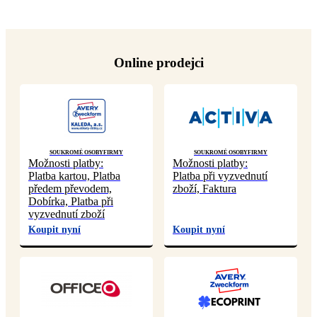
Online prodejci
Soukromé osoby
Firmy
Soukromé osoby
Firmy
Možnosti platby:
Možnosti platby:
Platba kartou, Platba
Platba při vyzvednutí
předem převodem,
zboží, Faktura
Dobírka, Platba při
vyzvednutí zboží
Koupit nyní
Koupit nyní