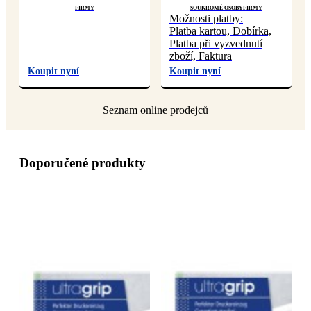
Firmy
Soukromé osoby
Firmy
Možnosti platby:
Platba kartou, Dobírka,
Platba při vyzvednutí
zboží, Faktura
Koupit nyní
Koupit nyní
Doporučené produkty