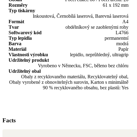
Rozměry
61 x 192 mm
Typ tiskárny
Inkoustová, Černobílá laserová, Barevná laserová
Formát
A4
Tvar
obdélníkový se zaoblenými rohy
Softwarový kód
L4766
Typ lepidla
permanentní
Barva
modrá
Materiál
Papír
Vlastnosti výrobku
lepidlo, neprůhledný, ultragrip
Udržitelný produkt
Vyrobeno v Německu, FSC, běleno bez chlóru
Udržitelný obal
Obaly z recyklovaného materiálu, Recyklovatelný obal,
Obaly vyrobené z obnovitelných surovin, Karton s minimálně
90 % recyklovaného obsahu, bez plastů: Yes
Facts