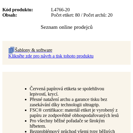
Kód produktu
L4766-20
Obsah
Počet etiket: 80 / Počet archů: 20
Šablony & software
Klikněte zde pro návrh a tisk tohoto produktu
Červená papírová etiketa se spolehlivou
lepivostí, krycí.
Přesné natažení archu a garance tisku bez
zasekávání díky technologii ultragrip.
FSC® certifikace: materiál etiket je vyrobený z
papíru ze zodpovědně obhospodařovaných lesů
Pro všechny běžné pořadače se širokým
hřbetem.
Bezproblémový průchod všemi typy běžných