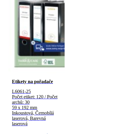
Etikety na pořadače
L6061-25
Počet etiket: 120 / Počet
archů: 30
59 x 192 mm
Inkoustová, Černobílá
laserová, Barevná
laserová