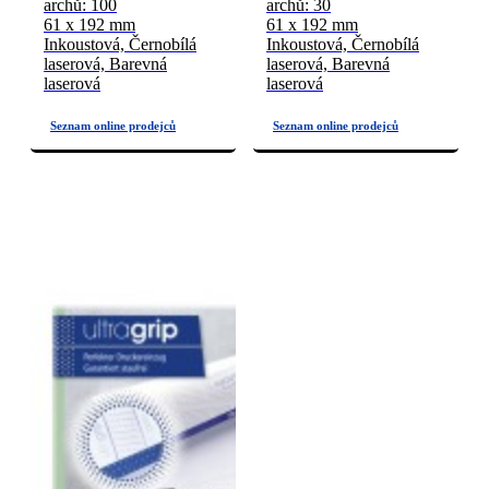
archů: 100
archů: 30
61 x 192 mm
61 x 192 mm
Inkoustová, Černobílá
Inkoustová, Černobílá
laserová, Barevná
laserová, Barevná
laserová
laserová