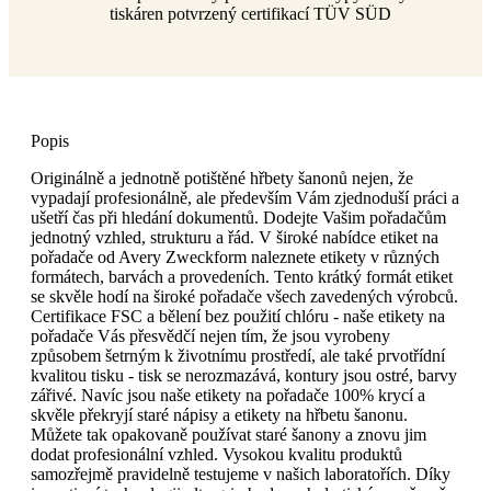
tiskáren potvrzený certifikací TÜV SÜD
Popis
Originálně a jednotně potištěné hřbety šanonů nejen, že
vypadají profesionálně, ale především Vám zjednoduší práci a
ušetří čas při hledání dokumentů. Dodejte Vašim pořadačům
jednotný vzhled, strukturu a řád. V široké nabídce etiket na
pořadače od Avery Zweckform naleznete etikety v různých
formátech, barvách a provedeních. Tento krátký formát etiket
se skvěle hodí na široké pořadače všech zavedených výrobců.
Certifikace FSC a bělení bez použití chlóru - naše etikety na
pořadače Vás přesvědčí nejen tím, že jsou vyrobeny
způsobem šetrným k životnímu prostředí, ale také prvotřídní
kvalitou tisku - tisk se nerozmazává, kontury jsou ostré, barvy
zářivé. Navíc jsou naše etikety na pořadače 100% krycí a
skvěle překryjí staré nápisy a etikety na hřbetu šanonu.
Můžete tak opakovaně používat staré šanony a znovu jim
dodat profesionální vzhled. Vysokou kvalitu produktů
samozřejmě pravidelně testujeme v našich laboratořích. Díky