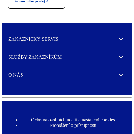
ZÁKAZNICKÝ SERVIS
Expand
SLUŽBY ZÁKAZNÍKŮM
Expand
O NÁS
Expand
Ochrana osobních údajů a nastavení cookies
F
Prohlášení o přístupnosti
o
o