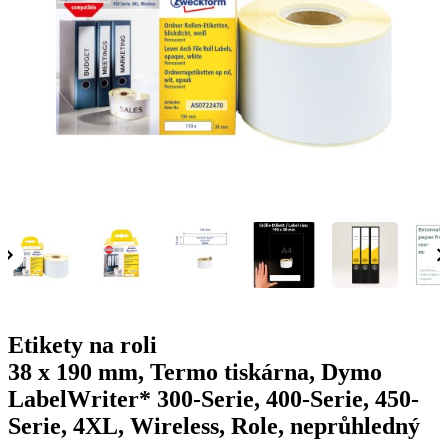
g
n
a
u
m
m
e
o
n
b
u
i
l
e
Etikety na roli
38 x 190 mm, Termo tiskárna, Dymo
LabelWriter* 300-Serie, 400-Serie, 450-
Serie, 4XL, Wireless, Role, neprůhledný