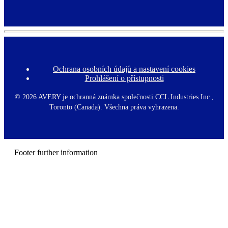
Ochrana osobních údajů a nastavení cookies
F
Prohlášení o přístupnosti
o
o
t
©
2026 AVERY je ochranná známka společnosti CCL Industries Inc.,
e
Toronto (Canada). Všechna práva vyhrazena.
r
m
e
n
u
Footer further information