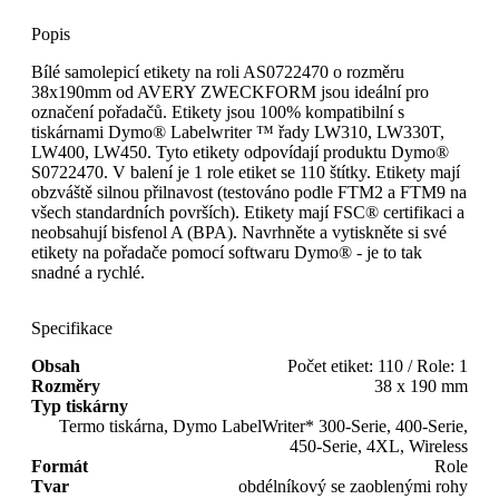
Popis
Bílé samolepicí etikety na roli AS0722470 o rozměru
38x190mm od AVERY ZWECKFORM jsou ideální pro
označení pořadačů. Etikety jsou 100% kompatibilní s
tiskárnami Dymo® Labelwriter ™ řady LW310, LW330T,
LW400, LW450. Tyto etikety odpovídají produktu Dymo®
S0722470. V balení je 1 role etiket se 110 štítky. Etikety mají
obzváště silnou přilnavost (testováno podle FTM2 a FTM9 na
všech standardních površích). Etikety mají FSC® certifikaci a
neobsahují bisfenol A (BPA). Navrhněte a vytiskněte si své
etikety na pořadače pomocí softwaru Dymo® - je to tak
snadné a rychlé.
Specifikace
Obsah
Počet etiket: 110 / Role: 1
Rozměry
38 x 190 mm
Typ tiskárny
Termo tiskárna, Dymo LabelWriter* 300-Serie, 400-Serie,
450-Serie, 4XL, Wireless
Formát
Role
Tvar
obdélníkový se zaoblenými rohy