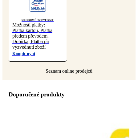
Soukromé osoby
Firmy
Možnosti platby:
Platba kartou, Platba
předem převodem,
Dobírka, Platba při
vyzvednutí zboží
Koupit nyní
Doporučené produkty