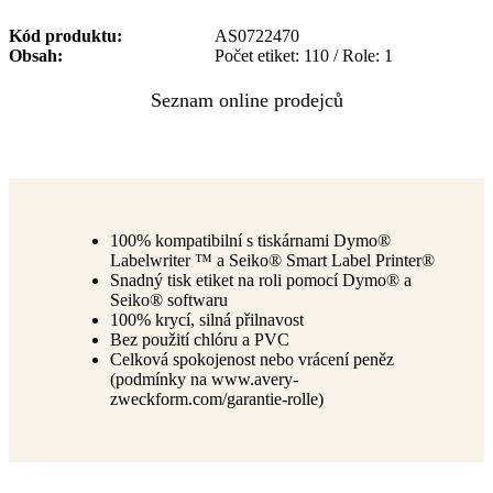
Kód produktu
AS0722470
Obsah
Počet etiket: 110 / Role: 1
100% kompatibilní s tiskárnami Dymo®
Labelwriter ™ a Seiko® Smart Label Printer®
Snadný tisk etiket na roli pomocí Dymo® a
Seiko® softwaru
100% krycí, silná přilnavost
Bez použití chlóru a PVC
Celková spokojenost nebo vrácení peněz
(podmínky na www.avery-
zweckform.com/garantie-rolle)