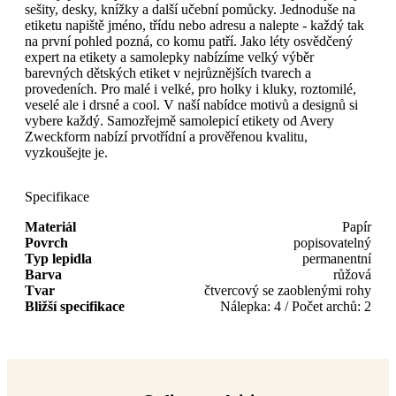
sešity, desky, knížky a další učební pomůcky. Jednoduše na
etiketu napiště jméno, třídu nebo adresu a nalepte - každý tak
na první pohled pozná, co komu patří. Jako léty osvědčený
expert na etikety a samolepky nabízíme velký výběr
barevných dětských etiket v nejrůznějších tvarech a
provedeních. Pro malé i velké, pro holky i kluky, roztomilé,
veselé ale i drsné a cool. V naší nabídce motivů a designů si
vybere každý. Samozřejmě samolepicí etikety od Avery
Zweckform nabízí prvotřídní a prověřenou kvalitu,
vyzkoušejte je.
Specifikace
Materiál
Papír
Povrch
popisovatelný
Typ lepidla
permanentní
Barva
růžová
Tvar
čtvercový se zaoblenými rohy
Bližší specifikace
Nálepka: 4 / Počet archů: 2