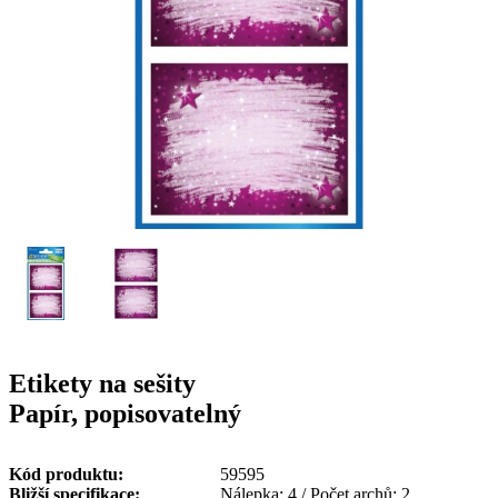
g
n
a
u
m
m
e
o
n
b
u
i
l
e
Etikety na sešity
Papír, popisovatelný
Kód produktu
59595
Bližší specifikace
Nálepka: 4 / Počet archů: 2