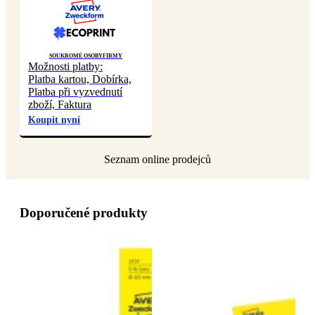
Soukromé osoby
Firmy
Možnosti platby:
Platba kartou, Dobírka,
Platba při vyzvednutí
zboží, Faktura
Koupit nyní
Doporučené produkty