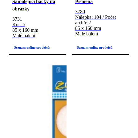
Samolepicí háčky na
Písmena
obrázky
3780
Nálepka: 104 / Počet
3731
archů: 2
Kus: 5
85 x 160 mm
85 x 160 mm
Malé balení
Malé balení