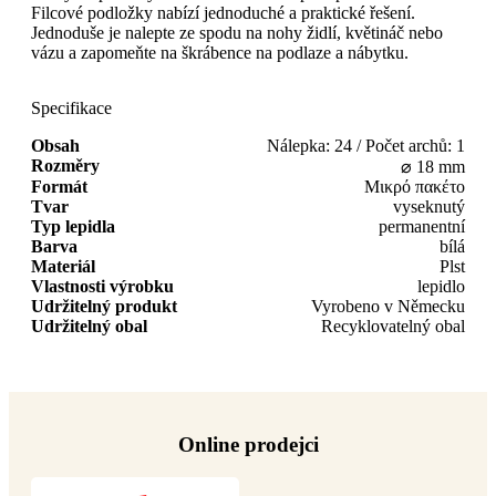
Filcové podložky nabízí jednoduché a praktické řešení.
Jednoduše je nalepte ze spodu na nohy židlí, květináč nebo
vázu a zapomeňte na škrábence na podlaze a nábytku.
Specifikace
Obsah
Nálepka: 24 / Počet archů: 1
Rozměry
⌀ 18 mm
Formát
Μικρό πακέτο
Tvar
vyseknutý
Typ lepidla
permanentní
Barva
bílá
Materiál
Plst
Vlastnosti výrobku
lepidlo
Udržitelný produkt
Vyrobeno v Německu
Udržitelný obal
Recyklovatelný obal
Online prodejci