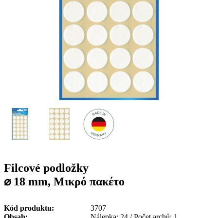
g
n
a
u
m
m
e
o
n
b
u
i
l
e
Filcové podložky
⌀ 18 mm, Μικρό πακέτο
Kód produktu
3707
Obsah
Nálepka: 24 / Počet archů: 1