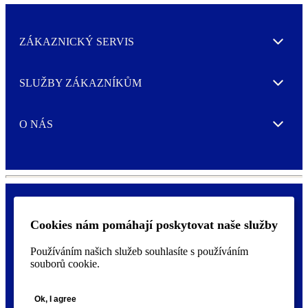
ZÁKAZNICKÝ SERVIS
Expand
SLUŽBY ZÁKAZNÍKŮM
Expand
O NÁS
Expand
Cookies nám pomáhají poskytovat naše služby
Ochrana osobních údajů a nastavení cookies
F
Prohlášení o přístupnosti
o
Používáním našich služeb souhlasíte s používáním
o
souborů cookie.
t
©
2026 AVERY je ochranná známka společnosti CCL Industries Inc.,
e
Toronto (Canada). Všechna práva vyhrazena.
r
Ok, I agree
m