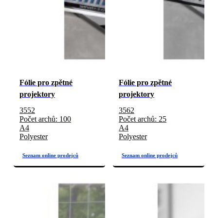
Fólie pro zpětné
Fólie pro zpětné
projektory
projektory
3552
3562
Počet archů: 100
Počet archů: 25
A4
A4
Polyester
Polyester