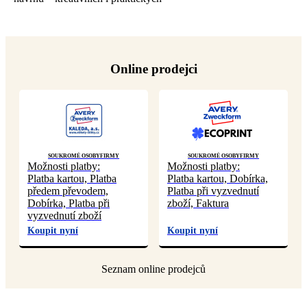
Online prodejci
Soukromé osoby
Firmy
Soukromé osoby
Firmy
Možnosti platby:
Možnosti platby:
Platba kartou, Platba
Platba kartou, Dobírka,
předem převodem,
Platba při vyzvednutí
Dobírka, Platba při
zboží, Faktura
vyzvednutí zboží
Koupit nyní
Koupit nyní