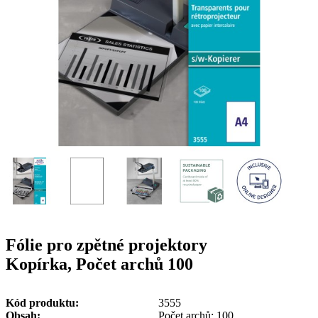
g
n
a
u
m
m
e
o
n
b
u
i
l
e
Fólie pro zpětné projektory
Kopírka, Počet archů 100
Kód produktu
3555
Obsah
Počet archů: 100