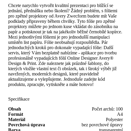
Chcete narychlo vytvořit kvalitní prezentaci pro blížící se
jednání, přednášku nebo školení? Žádný problém, s fóliemi
pro zpětné projektory od Avery Zwecform budete mít Vaše
podklady připraveny během chvilky. Tyto fólie pro zpětné
projektory můžete po jednom kuse vkládat do zásobníku na
papír a potisknout je tak na jakékoliv běžné černobílé kopírce.
Mezi jednotlivými fóliemi je pro jednodušší manipulaci
umístěn list papíru. Fólie neobsahují rozpouštědla. Pár
jednoduchých kroků pro dokonale vypadající fólie: Další
servis, který Vám bezplatně nabízíme - aplikace pro tvorbu
profesionálně vypadajících fólií Online Designer Avery®
Design & Print. Zde naleznete jak prázdné šablony, do
kterých vložíte vlastní text či obrázek, tak i široký výběr již
navržených, moderních designů, které pravidelně
aktualizujeme a vylepšujeme. Jednoduše zadejte kód
produktu, zpracujte, vytiskněte a máte hotovo!
Specifikace
Obsah
Počet archů: 100
Formát
A4
Materiál
Polyester
Povrchová úprava
bez povrchové úpravy
Barva
transparentní