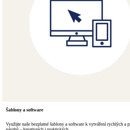
Šablony a software
Využijte naše bezplatné šablony a software k vytváření rychlých a p
návrhů – kreativních i praktických