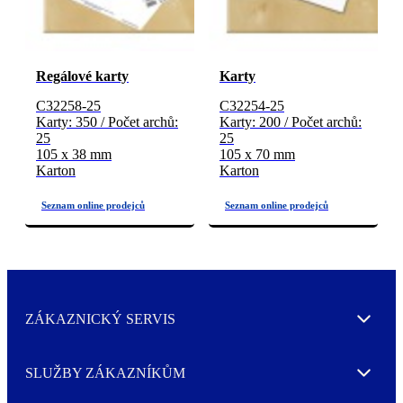
Regálové karty
Karty
C32258-25
C32254-25
Karty: 350 / Počet archů:
Karty: 200 / Počet archů:
25
25
105 x 38 mm
105 x 70 mm
Karton
Karton
ZÁKAZNICKÝ SERVIS
Expand
SLUŽBY ZÁKAZNÍKŮM
Expand