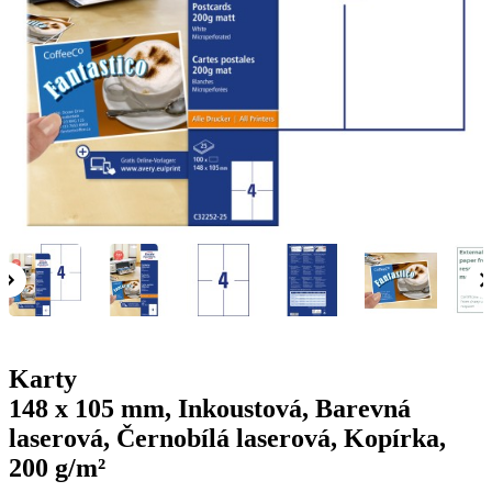
g
n
a
u
m
m
e
o
n
b
u
i
l
e
Karty
148 x 105 mm, Inkoustová, Barevná
laserová, Černobílá laserová, Kopírka,
200 g/m²