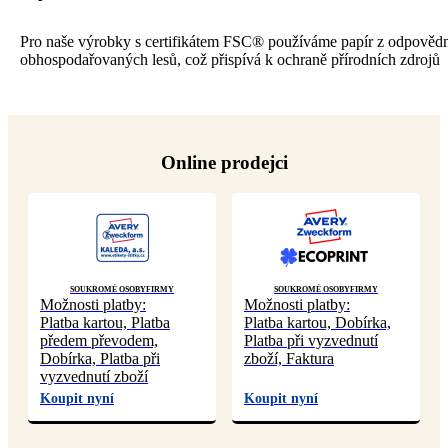
Pro naše výrobky s certifikátem FSC® používáme papír z odpověd
obhospodařovaných lesů, což přispívá k ochraně přírodních zdrojů
Online prodejci
Soukromé osoby
Firmy
Soukromé osoby
Firmy
Možnosti platby:
Možnosti platby:
Platba kartou, Platba
Platba kartou, Dobírka,
předem převodem,
Platba při vyzvednutí
Dobírka, Platba při
zboží, Faktura
vyzvednutí zboží
Koupit nyní
Koupit nyní