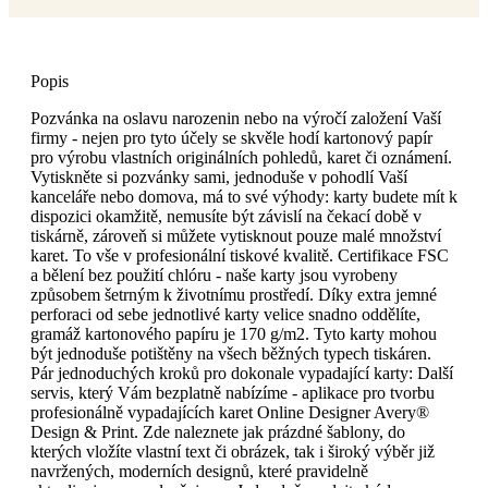
Popis
Pozvánka na oslavu narozenin nebo na výročí založení Vaší
firmy - nejen pro tyto účely se skvěle hodí kartonový papír
pro výrobu vlastních originálních pohledů, karet či oznámení.
Vytiskněte si pozvánky sami, jednoduše v pohodlí Vaší
kanceláře nebo domova, má to své výhody: karty budete mít k
dispozici okamžitě, nemusíte být závislí na čekací době v
tiskárně, zároveň si můžete vytisknout pouze malé množství
karet. To vše v profesionální tiskové kvalitě. Certifikace FSC
a bělení bez použití chlóru - naše karty jsou vyrobeny
způsobem šetrným k životnímu prostředí. Díky extra jemné
perforaci od sebe jednotlivé karty velice snadno oddělíte,
gramáž kartonového papíru je 170 g/m2. Tyto karty mohou
být jednoduše potištěny na všech běžných typech tiskáren.
Pár jednoduchých kroků pro dokonale vypadající karty: Další
servis, který Vám bezplatně nabízíme - aplikace pro tvorbu
profesionálně vypadajících karet Online Designer Avery®
Design & Print. Zde naleznete jak prázdné šablony, do
kterých vložíte vlastní text či obrázek, tak i široký výběr již
navržených, moderních designů, které pravidelně