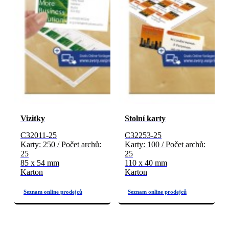
Vizitky
Stolní karty
C32011-25
C32253-25
Karty: 250 / Počet archů:
Karty: 100 / Počet archů:
25
25
85 x 54 mm
110 x 40 mm
Karton
Karton