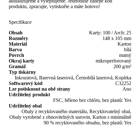
aktualizujeme a vylepšujeme. Jednoduše zadejte kód
produktu, zpracujte, vytiskněte a máte hotovo!
Specifikace
Obsah
Karty: 100 / Arch: 25
Rozměry
148 x 105 mm
Materiál
Karton
Barva
bílá
Povrch
matný
Okraj karty
mikroperforovaný
Gramáž
200 g/m²
Typ tiskárny
Inkoustová, Barevná laserová, Černobílá laserová, Kopírka
Softwarový kód
C32252
Lze potisknout na obě strany
Ano
Udržitelný produkt
FSC, běleno bez chlóru, bez plastů: Yes
Udržitelný obal
Obaly z recyklovaného materiálu, Recyklovatelný obal,
Obaly vyrobené z obnovitelných surovin, Karton s minimálně
90 % recyklovaného obsahu, bez plastů: Yes