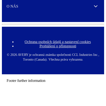
O NÁS
Expand
Ochrana osobních údajů a nastavení cookies
F
Prohlášení o přístupnosti
o
o
t
©
2026 AVERY je ochranná známka společnosti CCL Industries Inc.,
e
Toronto (Canada). Všechna práva vyhrazena.
r
m
e
n
u
Footer further information