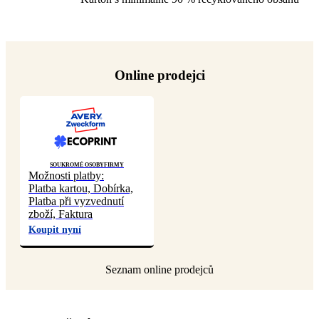
Online prodejci
Soukromé osoby
Firmy
Možnosti platby:
Platba kartou, Dobírka,
Platba při vyzvednutí
zboží, Faktura
Koupit nyní