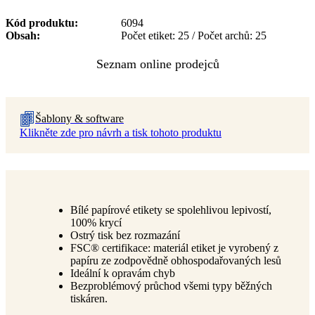
Kód produktu
6094
Obsah
Počet etiket: 25 / Počet archů: 25
Šablony & software
Klikněte zde pro návrh a tisk tohoto produktu
Bílé papírové etikety se spolehlivou lepivostí,
100% krycí
Ostrý tisk bez rozmazání
FSC® certifikace: materiál etiket je vyrobený z
papíru ze zodpovědně obhospodařovaných lesů
Ideální k opravám chyb
Bezproblémový průchod všemi typy běžných
tiskáren.