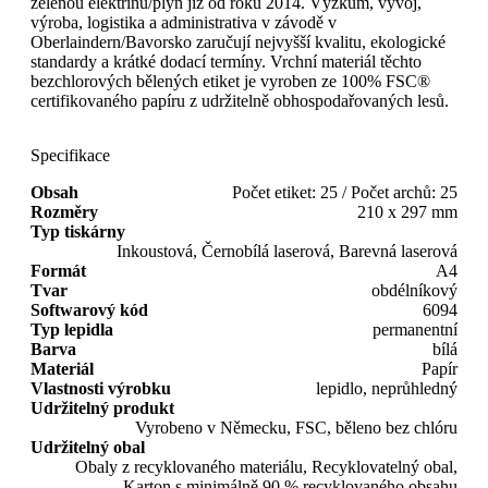
zelenou elektřinu/plyn již od roku 2014. Výzkum, vývoj,
výroba, logistika a administrativa v závodě v
Oberlaindern/Bavorsko zaručují nejvyšší kvalitu, ekologické
standardy a krátké dodací termíny. Vrchní materiál těchto
bezchlorových bělených etiket je vyroben ze 100% FSC®
certifikovaného papíru z udržitelně obhospodařovaných lesů.
Specifikace
Obsah
Počet etiket: 25 / Počet archů: 25
Rozměry
210 x 297 mm
Typ tiskárny
Inkoustová, Černobílá laserová, Barevná laserová
Formát
A4
Tvar
obdélníkový
Softwarový kód
6094
Typ lepidla
permanentní
Barva
bílá
Materiál
Papír
Vlastnosti výrobku
lepidlo, neprůhledný
Udržitelný produkt
Vyrobeno v Německu, FSC, běleno bez chlóru
Udržitelný obal
Obaly z recyklovaného materiálu, Recyklovatelný obal,
Karton s minimálně 90 % recyklovaného obsahu