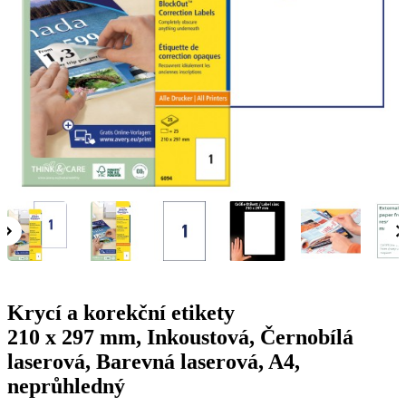
g
n
a
u
m
m
e
o
n
b
u
i
l
e
Krycí a korekční etikety
210 x 297 mm, Inkoustová, Černobílá
laserová, Barevná laserová, A4,
neprůhledný