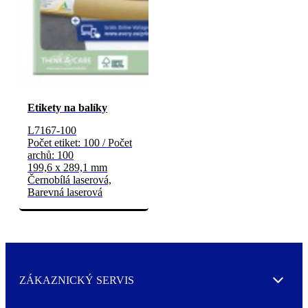
Etikety na balíky
L7167-100
Počet etiket: 100 / Počet
archů: 100
199,6 x 289,1 mm
Černobílá laserová,
Barevná laserová
ZÁKAZNICKÝ SERVIS
Expand