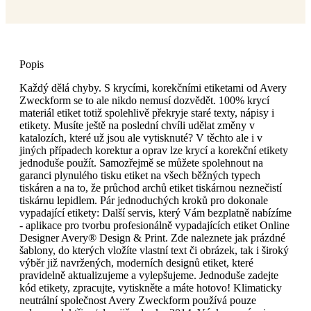
Popis
Každý dělá chyby. S krycími, korekčními etiketami od Avery
Zweckform se to ale nikdo nemusí dozvědět. 100% krycí
materiál etiket totiž spolehlivě překryje staré texty, nápisy i
etikety. Musíte ještě na poslední chvíli udělat změny v
katalozích, které už jsou ale vytisknuté? V těchto ale i v
jiných případech korektur a oprav lze krycí a korekční etikety
jednoduše použít. Samozřejmě se můžete spolehnout na
garanci plynulého tisku etiket na všech běžných typech
tiskáren a na to, že průchod archů etiket tiskárnou neznečistí
tiskárnu lepidlem. Pár jednoduchých kroků pro dokonale
vypadající etikety: Další servis, který Vám bezplatně nabízíme
- aplikace pro tvorbu profesionálně vypadajících etiket Online
Designer Avery® Design & Print. Zde naleznete jak prázdné
šablony, do kterých vložíte vlastní text či obrázek, tak i široký
výběr již navržených, moderních designů etiket, které
pravidelně aktualizujeme a vylepšujeme. Jednoduše zadejte
kód etikety, zpracujte, vytiskněte a máte hotovo! Klimaticky
neutrální společnost Avery Zweckform používá pouze