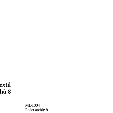
extil
chů 8
MD1004
Počet archů: 8