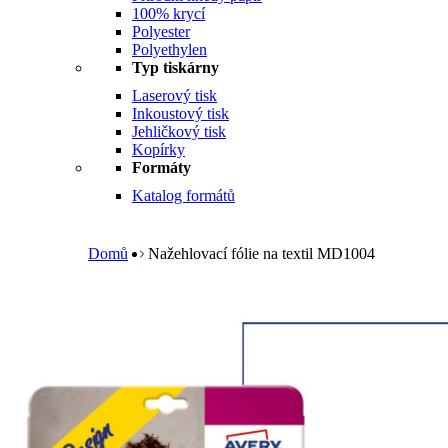
100% krycí
Polyester
Polyethylen
Typ tiskárny
Laserový tisk
Inkoustový tisk
Jehličkový tisk
Kopírky
Formáty
Katalog formátů
B
r
e
Domů
Nažehlovací fólie na textil MD1004
a
d
c
r
u
m
b