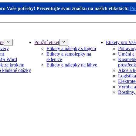
pro Vaše potřeby! Prezentujte svou značku na našich etiketách!
Pod
re
Použití etiket
Etikety pro Vaš
Avery
Etikety a nálepky s logem
Potravin
nt
Etikety a samolepky na
Umění a 
 MS Word
sklenice
Kosmetika
k za krokem
Etikety a nálepky na láhve
prostřed
 kladené otázky
Akce a k
Logistika
Elektrot
Výroba a
Rostliny,