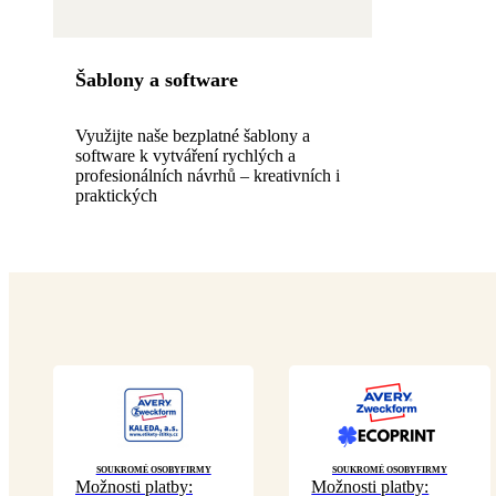
Šablony a software
Využijte naše bezplatné šablony a
software k vytváření rychlých a
profesionálních návrhů – kreativních i
praktických
Soukromé osoby
Firmy
Soukromé osoby
Firmy
Možnosti platby:
Možnosti platby: