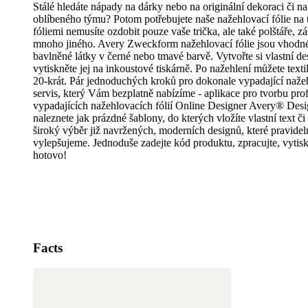
Stálé hledáte nápady na dárky nebo na originální dekoraci či n
oblíbeného týmu? Potom potřebujete naše nažehlovací fólie na t
fóliemi nemusíte ozdobit pouze vaše trička, ale také polštáře, zás
mnoho jiného. Avery Zweckform nažehlovací fólie jsou vhodn
bavlněné látky v černé nebo tmavé barvě. Vytvořte si vlastní d
vytiskněte jej na inkoustové tiskárně. Po nažehlení můžete texti
20-krát. Pár jednoduchých kroků pro dokonale vypadající nažehl
servis, který Vám bezplatně nabízíme - aplikace pro tvorbu pro
vypadajících nažehlovacích fólií Online Designer Avery® Desi
naleznete jak prázdné šablony, do kterých vložíte vlastní text či
široký výběr již navržených, moderních designů, které pravidel
vylepšujeme. Jednoduše zadejte kód produktu, zpracujte, vytis
hotovo!
Facts