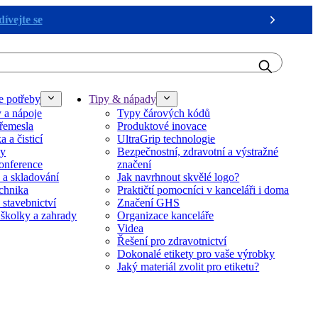
ívejte se
Next
e potřeby
Tipy & nápady
y a nápoje
Typy čárových kódů
řemesla
Produktové inovace
 a čisticí
UltraGrip technologie
ky
Bezpečnostní, zdravotní a výstražné
onference
značení
 a skladování
Jak navrhnout skvělé logo?
echnika
Praktičtí pomocníci v kanceláři i doma
 stavebnictví
Značení GHS
 školky a zahrady
Organizace kanceláře
Videa
Řešení pro zdravotnictví
Dokonalé etikety pro vaše výrobky
Jaký materiál zvolit pro etiketu?