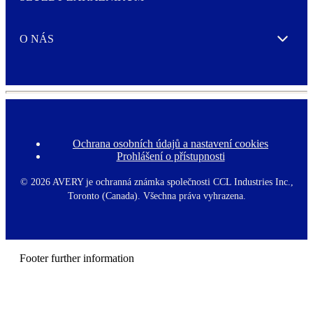
Expand
O NÁS
Expand
Ochrana osobních údajů a nastavení cookies
F
Prohlášení o přístupnosti
o
o
t
©
2026 AVERY je ochranná známka společnosti CCL Industries Inc.,
e
Toronto (Canada). Všechna práva vyhrazena.
r
m
e
n
u
Footer further information