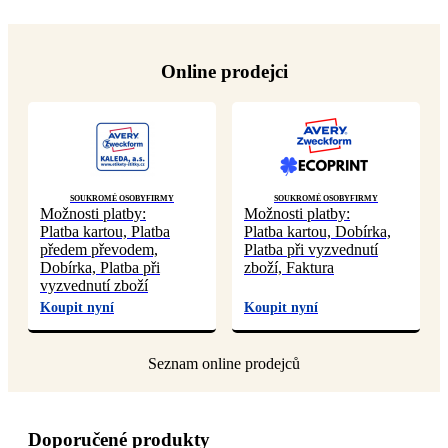
Online prodejci
Soukromé osoby
Firmy
Soukromé osoby
Firmy
Možnosti platby:
Možnosti platby:
Platba kartou, Platba
Platba kartou, Dobírka,
předem převodem,
Platba při vyzvednutí
Dobírka, Platba při
zboží, Faktura
vyzvednutí zboží
Koupit nyní
Koupit nyní
Doporučené produkty