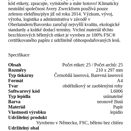
kód etikety, zpracujte, vytiskněte a máte hotovo! Klimaticky
neutrální společnost Avery Zweckform používá pouze
zelenou elektřinu/plyn již od roku 2014. Výzkum, vývoj,
výroba, logistika a administrativa v závodě v
Oberlaindern/Bavorsko zaručují nejvyšší kvalitu, ekologické
standardy a krátké dodací termíny. Vrchní materiál těchto
bezchlorových bělených etiket je vyroben ze 100% FSC®
certifikovaného papíru z udržitelně obhospodařovaných lesů.
Specifikace
Obsah
Počet etiket: 25 / Počet archů: 25
Rozměry
210 x 297 mm
Typ tiskárny
Černobílá laserová, Barevná laserová
Formát
A4
Tvar
obdélníkový se zaoblenými rohy
Softwarový kód
L6006
Typ lepidla
snímatelné
Barva
neonově žlutá
Materiál
Papír
Vlastnosti výrobku
lepidlo
Udržitelný produkt
Vyrobeno v Německu, FSC, běleno bez chlóru
Udržitelný obal