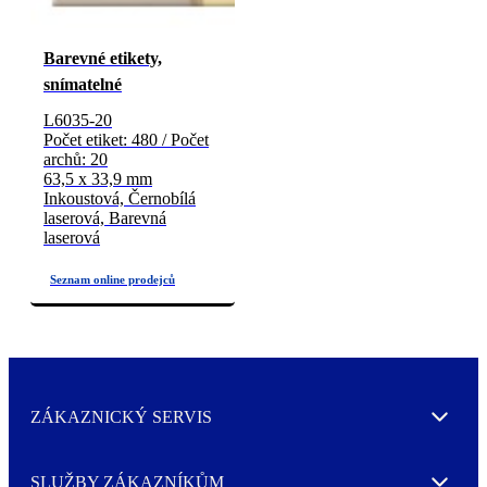
Barevné etikety,
snímatelné
L6035-20
Počet etiket: 480 / Počet
archů: 20
63,5 x 33,9 mm
Inkoustová, Černobílá
laserová, Barevná
laserová
ZÁKAZNICKÝ SERVIS
Expand
SLUŽBY ZÁKAZNÍKŮM