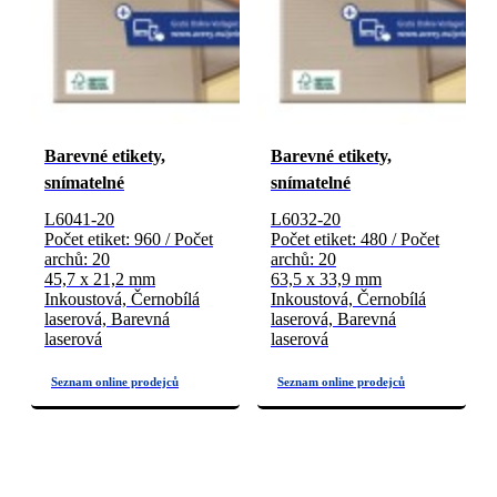
Barevné etikety,
Barevné etikety,
snímatelné
snímatelné
L6041-20
L6032-20
Počet etiket: 960 / Počet
Počet etiket: 480 / Počet
archů: 20
archů: 20
45,7 x 21,2 mm
63,5 x 33,9 mm
Inkoustová, Černobílá
Inkoustová, Černobílá
laserová, Barevná
laserová, Barevná
laserová
laserová