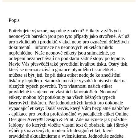
Popis
Potřebujete výrazné, nápadné značení? Etikety v zářivých
neonových barvách jsou pro tyto případy jako stvořené. Ať už
pro zviditelnění produktů v akci nebo pro označení důležitých
dokumentů - informace na neonových etiketách nikdo
nepřehlédne. Naše neonové etikety jsou snímatelné, po
odlepení nezanechávají na podkladu žádné stopy po lepidle.
Navíc Vás přesvědčí také prvotřídní kvalitou tisku. Ostrý tisk,
který se nerozmazává a garance plynulého tisku etiket -
můžete si být jisti, že při tisku etiket nedojde ke znečištění
tiskárny lepidlem. Samozřejmostí je vysoká lepivost etiket na
různých typech povrchů. Tyto vlastnosti našich etiket
pravidelně testujeme ve vlastních laboratořích. Neonové
etikety mohou být potisknuty na všech běžných typech
laserových tiskáren. Pár jednoduchých kroků pro dokonale
vypadající etikety: Další servis, který Vám bezplatně nabízíme
- aplikace pro tvorbu profesionálně vypadajících etiket Online
Designer Avery® Design & Print. Zde naleznete jak prázdné
šablony, do kterých vložíte vlastní text či obrázek, tak i široký
výběr již navržených, moderních designů etiket, které
pravidelně aktualizujeme a vylepšujeme. Jednoduše zadejte