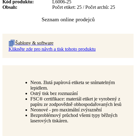
Kód produktu
L6006-25
Obsah
Počet etiket: 25 / Počet archů: 25
Šablony & software
Klikněte zde pro návrh a tisk tohoto produktu
Neon. žlutá papírová etiketa se snímatelným
lepidlem.
Ostrý tisk bez rozmazání
FSC® certifikace: materiál etiket je vyrobený z
papíru ze zodpovědně obhospodařovaných lesů
Neonové - pro maximální zvýraznění
Bezproblémový průchod všemi typy běžných
laserových tiskáren.