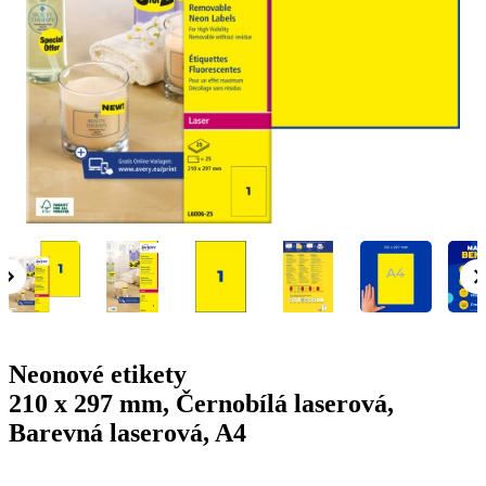
g
n
a
u
m
m
e
o
n
b
u
i
l
e
Neonové etikety
210 x 297 mm, Černobílá laserová,
Barevná laserová, A4