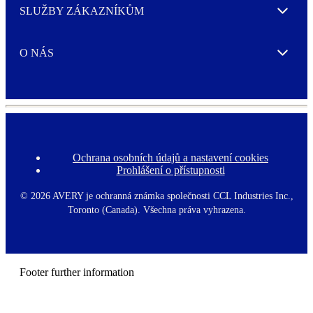
SLUŽBY ZÁKAZNÍKŮM
Expand
O NÁS
Expand
Ochrana osobních údajů a nastavení cookies
F
Prohlášení o přístupnosti
o
o
t
©
2026 AVERY je ochranná známka společnosti CCL Industries Inc.,
e
Toronto (Canada). Všechna práva vyhrazena.
r
m
e
n
u
Footer further information