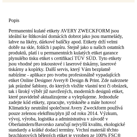
Popis
Permanentní kulaté etikety AVERY ZWECKFORM jsou
ideální ke štítkování domácích dobrot jako jsou marmelády,
lahve na likéry, dárkové balíčky apod. Etikety drží velmi
dobře na skle, foliích i papíru. Stejně jako u našich ostatních
produktů, platí i u permanentních kulatých etiket garance
plynulého tisku etiket s certifikací TÜV SÜD. Tyto etikety
jsou vhodné pro inkoustové i laserové tiskárny, laserové
tiskárny a kopírky. Další servis, který Vám bezplatně
nabízíme - aplikace pro tvorbu profesionálně vypadajících
etiket Online Designer Avery® Design & Print. Zde naleznete
jak prázdné šablony, do kterých vložíte vlastní text či obrázek,
tak i široký výběr již navržených, moderních designů etiket,
které pravidelně aktualizujeme a vylepšujeme. Jednoduše
zadejte kód etikety, zpracujte, vytiskněte a máte hotovo!
Klimaticky neutrální společnost Avery Zweckform používá
pouze zelenou elektřinu/plyn již od roku 2014. Výzkum,
vývoj, výroba, logistika a administrativa v závodě v
Oberlaindern/Bavorsko zaručují nejvyšší kvalitu, ekologické
standardy a krátké dodací termíny. Vrchní materiál těchto
bezchlorových bělených etiket je vyroben ze 100% FSC®