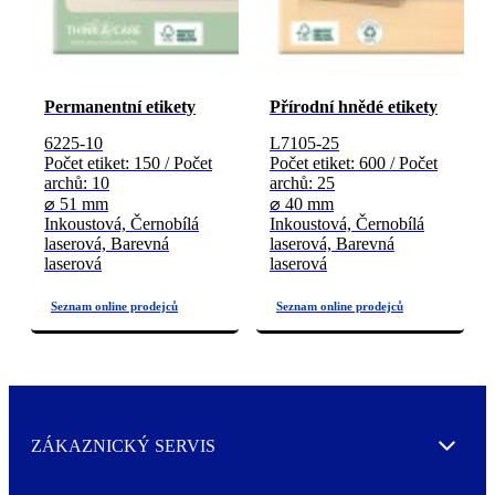
Permanentní etikety
Přírodní hnědé etikety
6225-10
L7105-25
Počet etiket: 150 / Počet
Počet etiket: 600 / Počet
archů: 10
archů: 25
⌀ 51 mm
⌀ 40 mm
Inkoustová, Černobílá
Inkoustová, Černobílá
laserová, Barevná
laserová, Barevná
laserová
laserová
ZÁKAZNICKÝ SERVIS
Expand