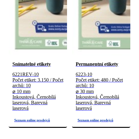
Snímatelné etikety
Permanentní etikety
6221REV-10
6223-10
Počet etiket: 3.150 / Počet
Počet etiket: 480 / Počet
archů: 10
archů: 10
⌀ 10 mm
⌀ 30 mm
Inkoustová, Černobílá
Inkoustová, Černobílá
laserová, Barevná
laserová, Barevná
laserová
laserová