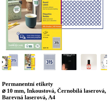
g
n
a
u
m
m
e
o
n
b
u
i
l
e
Permanentní etikety
⌀ 10 mm, Inkoustová, Černobílá laserová,
Barevná laserová, A4