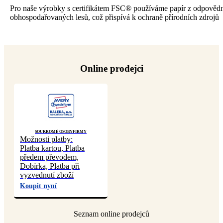
Pro naše výrobky s certifikátem FSC® používáme papír z odpověd
obhospodařovaných lesů, což přispívá k ochraně přírodních zdrojů
Online prodejci
Soukromé osoby
Firmy
Možnosti platby:
Platba kartou, Platba
předem převodem,
Dobírka, Platba při
vyzvednutí zboží
Koupit nyní