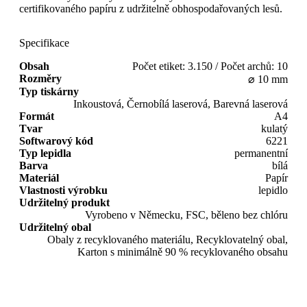
certifikovaného papíru z udržitelně obhospodařovaných lesů.
Specifikace
Obsah
Počet etiket: 3.150 / Počet archů: 10
Rozměry
⌀ 10 mm
Typ tiskárny
Inkoustová, Černobílá laserová, Barevná laserová
Formát
A4
Tvar
kulatý
Softwarový kód
6221
Typ lepidla
permanentní
Barva
bílá
Materiál
Papír
Vlastnosti výrobku
lepidlo
Udržitelný produkt
Vyrobeno v Německu, FSC, běleno bez chlóru
Udržitelný obal
Obaly z recyklovaného materiálu, Recyklovatelný obal,
Karton s minimálně 90 % recyklovaného obsahu