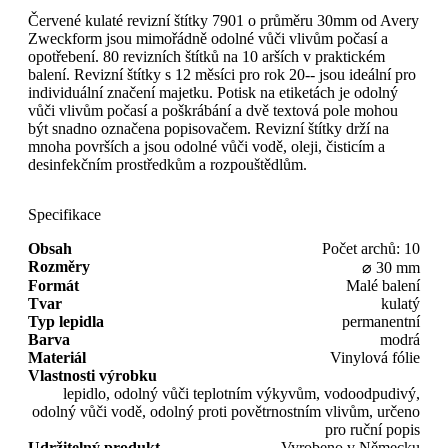
Červené kulaté revizní štítky 7901 o průměru 30mm od Avery
Zweckform jsou mimořádně odolné vůči vlivům počasí a
opotřebení. 80 revizních štítků na 10 arších v praktickém
balení. Revizní štítky s 12 měsíci pro rok 20-- jsou ideální pro
individuální značení majetku. Potisk na etiketách je odolný
vůči vlivům počasí a poškrábání a dvě textová pole mohou
být snadno označena popisovačem. Revizní štítky drží na
mnoha površích a jsou odolné vůči vodě, oleji, čisticím a
desinfekčním prostředkům a rozpouštědlům.
Specifikace
Obsah
Počet archů: 10
Rozměry
⌀ 30 mm
Formát
Malé balení
Tvar
kulatý
Typ lepidla
permanentní
Barva
modrá
Materiál
Vinylová fólie
Vlastnosti výrobku
lepidlo, odolný vůči teplotním výkyvům, vodoodpudivý,
odolný vůči vodě, odolný proti povětrnostním vlivům, určeno
pro ruční popis
Udržitelný produkt
Vyrobeno v Německu