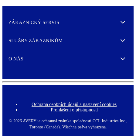
ZÁKAZNICKÝ SERVIS
Expand
SLUŽBY ZÁKAZNÍKŮM
Expand
O NÁS
Expand
Ochrana osobních údajů a nastavení cookies
F
Prohlášení o přístupnosti
o
o
t
©
2026 AVERY je ochranná známka společnosti CCL Industries Inc.,
e
Toronto (Canada). Všechna práva vyhrazena.
r