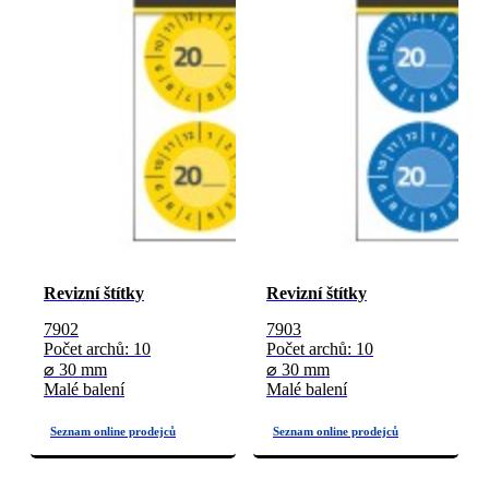
Revizní štítky
Revizní štítky
7902
7903
Počet archů: 10
Počet archů: 10
⌀ 30 mm
⌀ 30 mm
Malé balení
Malé balení