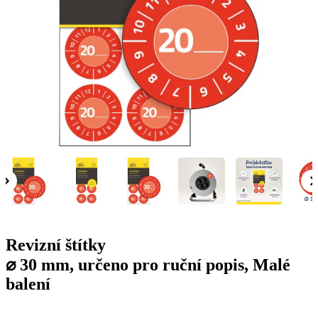
g
n
a
u
m
m
e
o
n
b
u
i
l
e
Revizní štítky
⌀ 30 mm, určeno pro ruční popis, Malé
balení