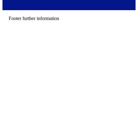
m
e
n
u
Footer further information