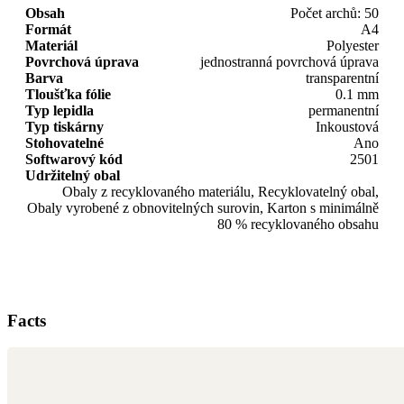
Obsah
Počet archů: 50
Formát
A4
Materiál
Polyester
Povrchová úprava
jednostranná povrchová úprava
Barva
transparentní
Tloušťka fólie
0.1 mm
Typ lepidla
permanentní
Typ tiskárny
Inkoustová
Stohovatelné
Ano
Softwarový kód
2501
Udržitelný obal
Obaly z recyklovaného materiálu, Recyklovatelný obal,
Obaly vyrobené z obnovitelných surovin, Karton s minimálně
80 % recyklovaného obsahu
Facts