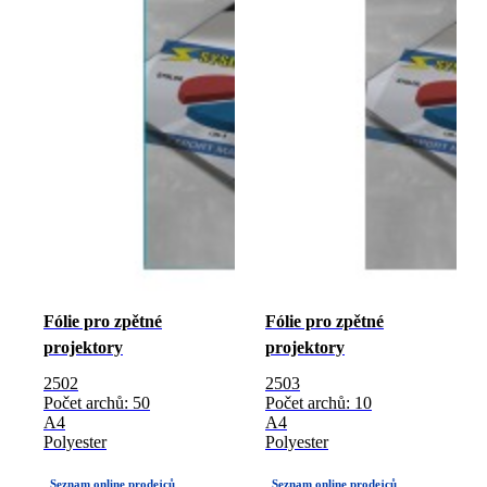
Fólie pro zpětné
Fólie pro zpětné
projektory
projektory
2502
2503
Počet archů: 50
Počet archů: 10
A4
A4
Polyester
Polyester