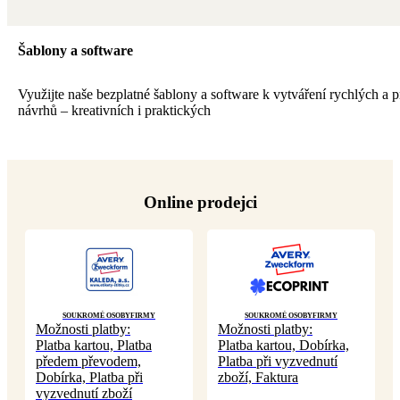
Šablony a software
Využijte naše bezplatné šablony a software k vytváření rychlých a p
návrhů – kreativních i praktických
Online prodejci
Soukromé osoby
Firmy
Soukromé osoby
Firmy
Možnosti platby:
Možnosti platby:
Platba kartou, Platba
Platba kartou, Dobírka,
předem převodem,
Platba při vyzvednutí
Dobírka, Platba při
zboží, Faktura
vyzvednutí zboží