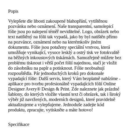
Popis
Vylepšete dle libosti zakoupené blahopřání, vytištěnou
pozvánku nebo oznámení. Naše transparentní, samolepicí
fólie jsou po nalepení téměř neviditelné. Logo, obrázek nebo
text natištěný na fólii tak vypadá, jako by byl natištěn přímo
na pozvánce, oznámení nebo na kterémkoliv jiném
dokumentu. Fólie jsou potaženy speciální vrstvou, která
umožňuje vynikající, vysoce lesklý a ostrý tisk ve fotokvalitě
na běžných inkoustových tiskárnách. Samozřejmě můžete bez
problému tisknout i větší počet fólií najednou, stačí je vložit
do zásobníku na papír a potisknout. Fólie neobsahují
rozpouštědla. Pár jednoduchých kroků pro dokonale
vypadající fólie: Další servis, který Vám bezplatně nabízíme -
aplikace pro tvorbu profesionálně vypadajících fólií Online
Designer Avery® Design & Print. Zde naleznete jak prázdné
šablony, do kterých vložíte vlastní text či obrázek, tak i široký
výběr již navržených, moderních designů, které pravidelně
aktualizujeme a vylepšujeme. Jednoduše zadejte kód
produktu, zpracujte, vytiskněte a máte hotovo!
Specifikace