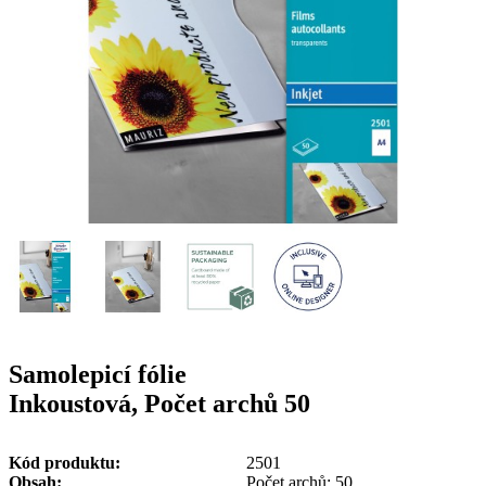
g
n
a
u
m
m
e
o
n
b
u
i
l
e
Samolepicí fólie
Inkoustová, Počet archů 50
Kód produktu
2501
Obsah
Počet archů: 50