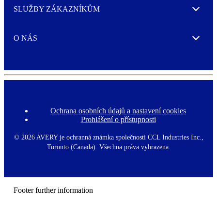
SLUŽBY ZÁKAZNÍKŮM
Expand
O NÁS
Expand
Ochrana osobních údajů a nastavení cookies
F
Prohlášení o přístupnosti
o
o
t
©
2026 AVERY je ochranná známka společnosti CCL Industries Inc.,
e
Toronto (Canada). Všechna práva vyhrazena.
r
m
e
n
u
Footer further information