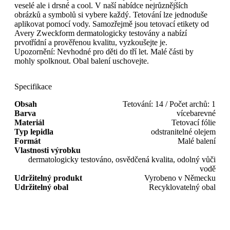
veselé ale i drsné a cool. V naší nabídce nejrůznějších
obrázků a symbolů si vybere každý. Tetování lze jednoduše
aplikovat pomocí vody. Samozřejmě jsou tetovací etikety od
Avery Zweckform dermatologicky testovány a nabízí
prvotřídní a prověřenou kvalitu, vyzkoušejte je.
Upozornění: Nevhodné pro děti do tří let. Malé části by
mohly spolknout. Obal balení uschovejte.
Specifikace
Obsah
Tetování: 14 / Počet archů: 1
Barva
vícebarevné
Materiál
Tetovací fólie
Typ lepidla
odstranitelné olejem
Formát
Malé balení
Vlastnosti výrobku
dermatologicky testováno, osvědčená kvalita, odolný vůči
vodě
Udržitelný produkt
Vyrobeno v Německu
Udržitelný obal
Recyklovatelný obal