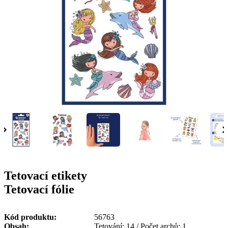
g
n
a
u
m
m
e
o
n
b
u
i
l
e
Tetovací etikety
Tetovací fólie
Kód produktu
56763
Obsah
Tetování: 14 / Počet archů: 1