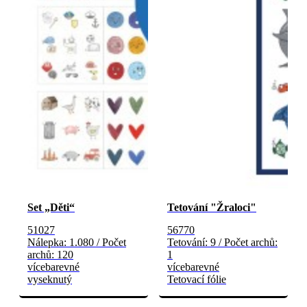
Set „Děti“
Tetování "Žraloci"
51027
56770
Nálepka: 1.080 / Počet
Tetování: 9 / Počet archů:
archů: 120
1
vícebarevné
vícebarevné
vyseknutý
Tetovací fólie