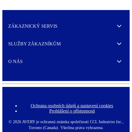
ZÁKAZNICKÝ SERVIS
Expand
SLUŽBY ZÁKAZNÍKŮM
Expand
O NÁS
Expand
Ochrana osobních údajů a nastavení cookies
F
Prohlášení o přístupnosti
o
o
t
©
2026 AVERY je ochranná známka společnosti CCL Industries Inc.,
e
Toronto (Canada). Všechna práva vyhrazena.