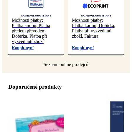
Soukromé osoby
Firmy
Soukromé osoby
Firmy
Možnosti platby:
Možnosti platby:
Platba kartou, Platba
Platba kartou, Dobírka,
předem převodem,
Platba při vyzvednutí
Dobírka, Platba při
zboží, Faktura
vyzvednutí zboží
Koupit nyní
Koupit nyní
Doporučené produkty