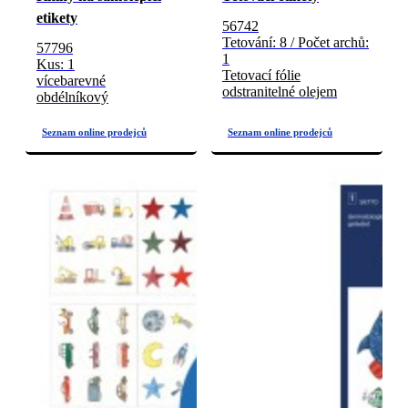
etikety
56742
Tetování: 8 / Počet archů:
57796
1
Kus: 1
Tetovací fólie
vícebarevné
odstranitelné olejem
obdélníkový