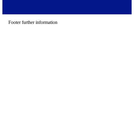
r
m
e
n
u
Footer further information