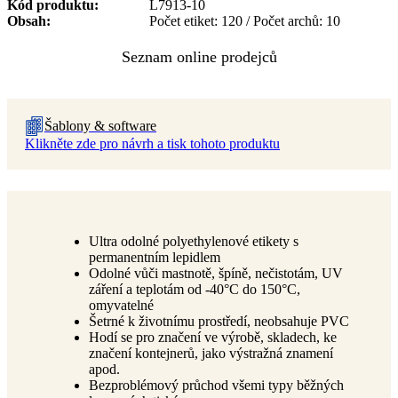
Kód produktu
L7913-10
Obsah
Počet etiket: 120 / Počet archů: 10
Šablony & software
Klikněte zde pro návrh a tisk tohoto produktu
Ultra odolné polyethylenové etikety s
permanentním lepidlem
Odolné vůči mastnotě, špíně, nečistotám, UV
záření a teplotám od -40°C do 150°C,
omyvatelné
Šetrné k životnímu prostředí, neobsahuje PVC
Hodí se pro značení ve výrobě, skladech, ke
značení kontejnerů, jako výstražná znamení
apod.
Bezproblémový průchod všemi typy běžných