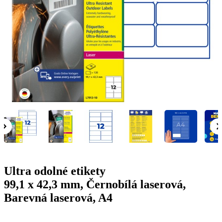
g
n
a
u
m
m
e
o
n
b
u
i
l
e
Ultra odolné etikety
99,1 x 42,3 mm, Černobílá laserová,
Barevná laserová, A4