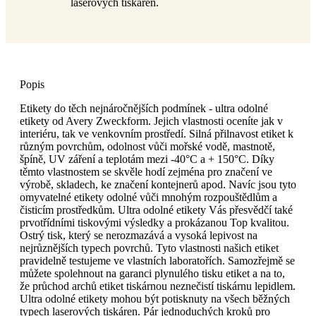
laserových tiskáren.
Popis
Etikety do těch nejnáročnějších podmínek - ultra odolné
etikety od Avery Zweckform. Jejich vlastnosti oceníte jak v
interiéru, tak ve venkovním prostředí. Silná přilnavost etiket k
různým povrchům, odolnost vůči mořské vodě, mastnotě,
špíně, UV záření a teplotám mezi -40°C a + 150°C. Díky
těmto vlastnostem se skvěle hodí zejména pro značení ve
výrobě, skladech, ke značení kontejnerů apod. Navíc jsou tyto
omyvatelné etikety odolné vůči mnohým rozpouštědlům a
čisticím prostředkům. Ultra odolné etikety Vás přesvědčí také
prvotřídními tiskovými výsledky a prokázanou Top kvalitou.
Ostrý tisk, který se nerozmazává a vysoká lepivost na
nejrůznějších typech povrchů. Tyto vlastnosti našich etiket
pravidelně testujeme ve vlastních laboratořích. Samozřejmě se
můžete spolehnout na garanci plynulého tisku etiket a na to,
že průchod archů etiket tiskárnou neznečistí tiskárnu lepidlem.
Ultra odolné etikety mohou být potisknuty na všech běžných
typech laserových tiskáren. Pár jednoduchých kroků pro