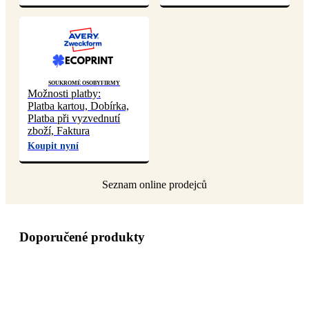
Soukromé osoby
Firmy
Možnosti platby:
Platba kartou, Dobírka,
Platba při vyzvednutí
zboží, Faktura
Koupit nyní
Doporučené produkty