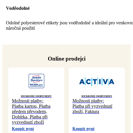
Voděodolné
Odolné polyesterové etikety jsou voděodolné a ideální pro venkovní
náročná použití
Online prodejci
Soukromé osoby
Firmy
Soukromé osoby
Firmy
Možnosti platby:
Možnosti platby:
Platba kartou, Platba
Platba při vyzvednutí
předem převodem,
zboží, Faktura
Dobírka, Platba při
vyzvednutí zboží
Koupit nyní
Koupit nyní