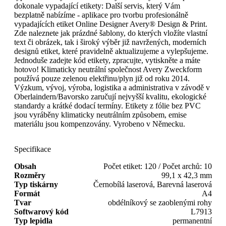
dokonale vypadající etikety: Další servis, který Vám
bezplatně nabízíme - aplikace pro tvorbu profesionálně
vypadajících etiket Online Designer Avery® Design & Print.
Zde naleznete jak prázdné šablony, do kterých vložíte vlastní
text či obrázek, tak i široký výběr již navržených, moderních
designů etiket, které pravidelně aktualizujeme a vylepšujeme.
Jednoduše zadejte kód etikety, zpracujte, vytiskněte a máte
hotovo! Klimaticky neutrální společnost Avery Zweckform
používá pouze zelenou elektřinu/plyn již od roku 2014.
Výzkum, vývoj, výroba, logistika a administrativa v závodě v
Oberlaindern/Bavorsko zaručují nejvyšší kvalitu, ekologické
standardy a krátké dodací termíny. Etikety z fólie bez PVC
jsou vyráběny klimaticky neutrálním způsobem, emise
materiálu jsou kompenzovány. Vyrobeno v Německu.
Specifikace
Obsah
Počet etiket: 120 / Počet archů: 10
Rozměry
99,1 x 42,3 mm
Typ tiskárny
Černobílá laserová, Barevná laserová
Formát
A4
Tvar
obdélníkový se zaoblenými rohy
Softwarový kód
L7913
Typ lepidla
permanentní