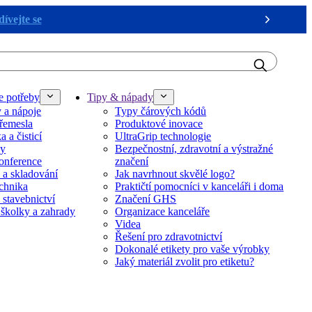
ívejte se
Next
e potřeby
Tipy & nápady
y a nápoje
Typy čárových kódů
řemesla
Produktové inovace
 a čisticí
UltraGrip technologie
ky
Bezpečnostní, zdravotní a výstražné
onference
značení
 a skladování
Jak navrhnout skvělé logo?
echnika
Praktičtí pomocníci v kanceláři i doma
 stavebnictví
Značení GHS
 školky a zahrady
Organizace kanceláře
Videa
Řešení pro zdravotnictví
Dokonalé etikety pro vaše výrobky
Jaký materiál zvolit pro etiketu?