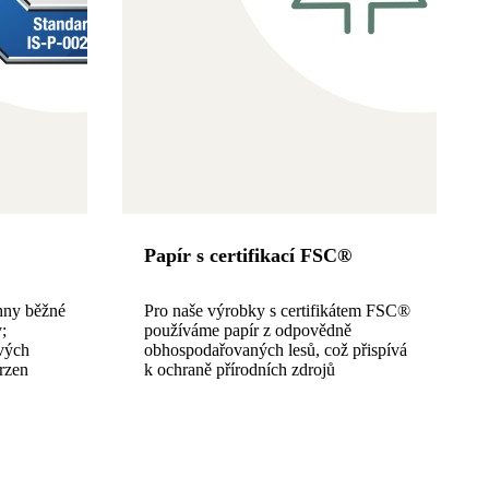
Papír s certifikací FSC®
hny běžné
Pro naše výrobky s certifikátem FSC®
;
používáme papír z odpovědně
ových
obhospodařovaných lesů, což přispívá
vrzen
k ochraně přírodních zdrojů