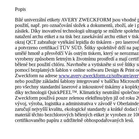
Popis
Bílé univerzální etikety AVERY ZWECKFORM jsou vhodné p
použití, např. pro označování složek a dokumentů, zboží, ale i 
zásilek. Díky inovativní technologii ultragrip se můžete spole
natažení archu etiket a na tisk bez zasekávání archu etiket v ti
okraj QCT zabraňuje vytékání lepidla do tiskáren - pro laserové
a potvrzeno certifikací TÜV SÜD. Štítky spolehlivě drží na papí
umělé hmotě a přesvědčí Vás ostrým tiskem, který se nerozmazá
vyrobeny způsobem šetrným k životnímu prostředí a mají certi
bělené bez použití chlóru. Navrhněte a vytiskněte si své štítky 
pomocí bezplatných šablon v online softwaru Design & Print 
Zweckform na adrese
www.avery-zweckform.cz/software/avery
nebo použijte základní šablony integrované v balíčku Microso
pro všechny standardní laserové a inkoustové tiskárny a kopírk
díky technologii QuickPEEL™. Klimaticky neutrální společno
Zweckform používá pouze zelenou elektřinu/plyn již od roku
vývoj, výroba, logistika a administrativa v závodě v Oberlaind
zaručují nejvyšší kvalitu, ekologické standardy a krátké dodací
materiál těchto bezchlorových bělených etiket je vyroben ze
certifikovaného papíru z udržitelně obhospodařovaných lesů.