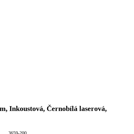
mm, Inkoustová, Černobílá laserová,
3659-200