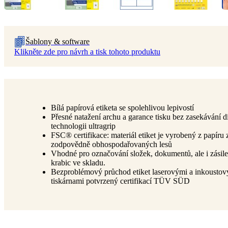
Šablony & software
Klikněte zde pro návrh a tisk tohoto produktu
Bílá papírová etiketa se spolehlivou lepivostí
Přesné natažení archu a garance tisku bez zasekávání d
technologii ultragrip
FSC® certifikace: materiál etiket je vyrobený z papíru 
zodpovědně obhospodařovaných lesů
Vhodné pro označování složek, dokumentů, ale i zásile
krabic ve skladu.
Bezproblémový průchod etiket laserovými a inkousto
tiskárnami potvrzený certifikací TÜV SÜD