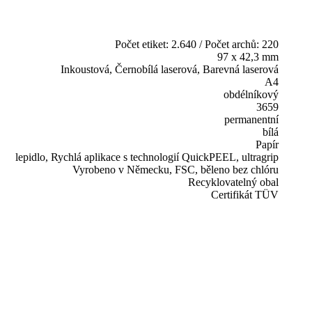
Počet etiket: 2.640 / Počet archů: 220
97 x 42,3 mm
Inkoustová, Černobílá laserová, Barevná laserová
A4
obdélníkový
3659
permanentní
bílá
Papír
lepidlo, Rychlá aplikace s technologií QuickPEEL, ultragrip
Vyrobeno v Německu, FSC, běleno bez chlóru
Recyklovatelný obal
Certifikát TÜV