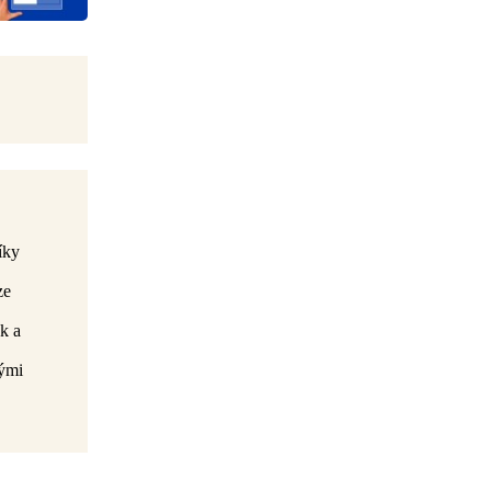
íky
ze
k a
vými