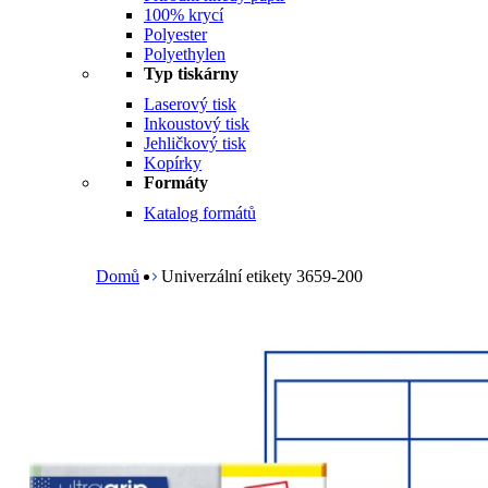
100% krycí
Polyester
Polyethylen
Typ tiskárny
Laserový tisk
Inkoustový tisk
Jehličkový tisk
Kopírky
Formáty
Katalog formátů
B
r
e
Domů
Univerzální etikety 3659-200
a
d
c
r
u
m
b