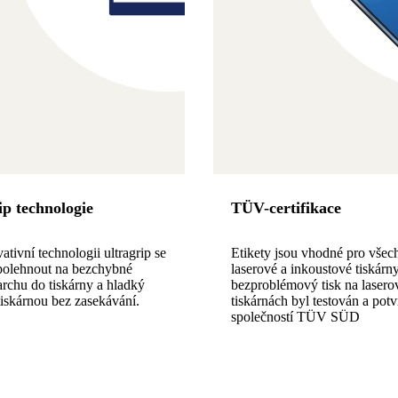
ip technologie
TÜV-certifikace
ativní technologii ultragrip se
Etikety jsou vhodné pro všec
polehnout na bezchybné
laserové a inkoustové tiskárny
archu do tiskárny a hladký
bezproblémový tisk na laser
iskárnou bez zasekávání.
tiskárnách byl testován a pot
společností TÜV SÜD