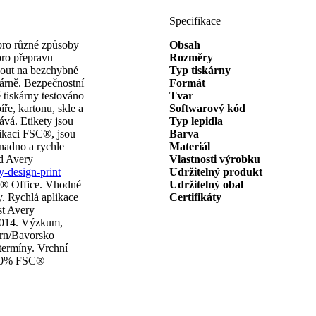
Specifikace
ro různé způsoby
Obsah
pro přepravu
Rozměry
hnout na bezchybné
Typ tiskárny
skárně. Bezpečnostní
Formát
 tiskárny testováno
Tvar
ře, kartonu, skle a
Softwarový kód
vá. Etikety jsou
Typ lepidla
fikaci FSC®, jsou
Barva
snadno a rychle
Materiál
od Avery
Vlastnosti výrobku
-design-print
Udržitelný produkt
ft® Office. Vhodné
Udržitelný obal
y. Rychlá aplikace
Certifikáty
st Avery
 2014. Výzkum,
ern/Bavorsko
 termíny. Vrchní
 100% FSC®