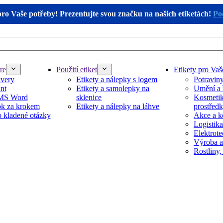
pro Vaše potřeby! Prezentujte svou značku na našich etiketách!
Pod
re
Použití etiket
Etikety pro Vaš
Avery
Etikety a nálepky s logem
Potravin
nt
Etikety a samolepky na
Umění a 
 MS Word
sklenice
Kosmetika
k za krokem
Etikety a nálepky na láhve
prostřed
 kladené otázky
Akce a k
Logistika
Elektrot
Výroba a
Rostliny,