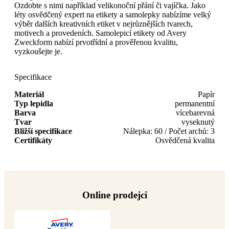
Ozdobte s nimi například velikonoční přání či vajíčka. Jako
léty osvědčený expert na etikety a samolepky nabízíme velký
výběr dalších kreativních etiket v nejrůznějších tvarech,
motivech a provedeních. Samolepicí etikety od Avery
Zweckform nabízí prvotřídní a prověřenou kvalitu,
vyzkoušejte je.
Specifikace
Materiál
Papír
Typ lepidla
permanentní
Barva
vícebarevná
Tvar
vyseknutý
Bližší specifikace
Nálepka: 60 / Počet archů: 3
Certifikáty
Osvědčená kvalita
Online prodejci