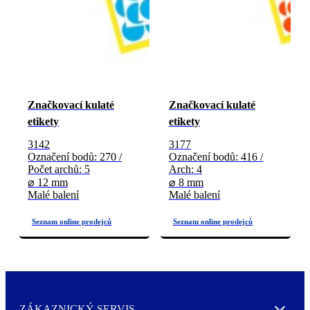
Značkovací kulaté
Značkovací kulaté
etikety
etikety
3142
3177
Označení bodů: 270 /
Označení bodů: 416 /
Počet archů: 5
Arch: 4
⌀ 12 mm
⌀ 8 mm
Malé balení
Malé balení
ZÁKAZNICKÝ SERVIS