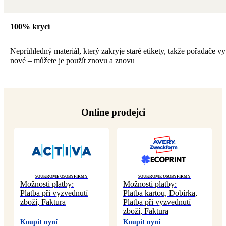
100% krycí
Neprůhledný materiál, který zakryje staré etikety, takže pořadače vy
nové – můžete je použít znovu a znovu
Online prodejci
Soukromé osoby
Firmy
Soukromé osoby
Firmy
Možnosti platby:
Možnosti platby:
Platba při vyzvednutí
Platba kartou, Dobírka,
zboží, Faktura
Platba při vyzvednutí
zboží, Faktura
Koupit nyní
Koupit nyní