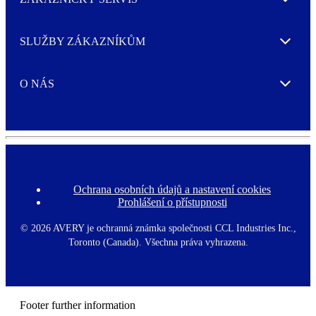
Expand
SLUŽBY ZÁKAZNÍKŮM
Expand
O NÁS
Expand
Ochrana osobních údajů a nastavení cookies
F
Prohlášení o přístupnosti
o
o
t
©
2026 AVERY je ochranná známka společnosti CCL Industries Inc.,
e
Toronto (Canada). Všechna práva vyhrazena.
r
m
e
n
u
Footer further information