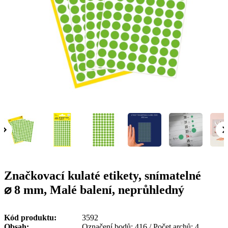
g
n
a
u
m
m
e
o
n
b
u
i
l
e
Značkovací kulaté etikety, snímatelné
⌀ 8 mm, Malé balení, neprůhledný
Kód produktu
3592
Obsah
Označení bodů: 416 / Počet archů: 4