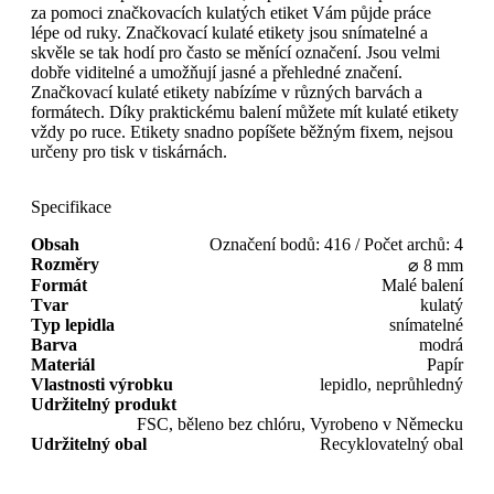
za pomoci značkovacích kulatých etiket Vám půjde práce
lépe od ruky. Značkovací kulaté etikety jsou snímatelné a
skvěle se tak hodí pro často se měnící označení. Jsou velmi
dobře viditelné a umožňují jasné a přehledné značení.
Značkovací kulaté etikety nabízíme v různých barvách a
formátech. Díky praktickému balení můžete mít kulaté etikety
vždy po ruce. Etikety snadno popíšete běžným fixem, nejsou
určeny pro tisk v tiskárnách.
Specifikace
Obsah
Označení bodů: 416 / Počet archů: 4
Rozměry
⌀ 8 mm
Formát
Malé balení
Tvar
kulatý
Typ lepidla
snímatelné
Barva
modrá
Materiál
Papír
Vlastnosti výrobku
lepidlo, neprůhledný
Udržitelný produkt
FSC, běleno bez chlóru, Vyrobeno v Německu
Udržitelný obal
Recyklovatelný obal