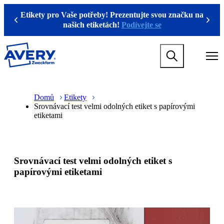
P
Etikety pro Vaše potřeby! Prezentujte svou značku na
ř
Previous
Next
našich etiketách!
Podívejte se
e
s
k
M
o
a
č
i
i
n
t
M
B
n
a
r
Domů
Etikety
a
i
e
Srovnávací test velmi odolných etiket s papírovými
v
n
a
etiketami
i
n
d
g
a
c
a
v
r
t
i
u
i
g
m
Srovnávací test velmi odolných etiket s
o
a
b
n
t
papírovými etiketami
m
i
e
o
g
n
a
m
m
e
e