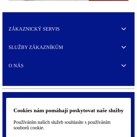
ZÁKAZNICKÝ SERVIS
Expand
SLUŽBY ZÁKAZNÍKŮM
Expand
O NÁS
Expand
Cookies nám pomáhají poskytovat naše služby
Ochrana osobních údajů a nastavení cookies
F
Prohlášení o přístupnosti
o
Používáním našich služeb souhlasíte s používáním
o
souborů cookie.
t
©
2026 AVERY je ochranná známka společnosti CCL Industries Inc.,
e
Toronto (Canada). Všechna práva vyhrazena.