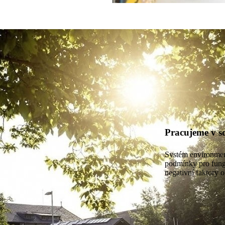
Pracujeme v s
Systém environmen
podmínky pro fung
negativní faktory o