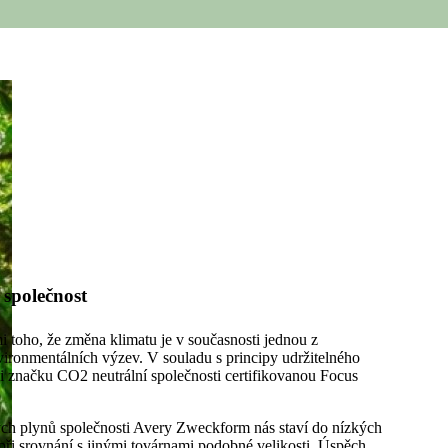
 společnost
i toho, že změna klimatu je v současnosti jednou z
nvironmentálních výzev. V souladu s principy udržitelného
li značku CO2 neutrální společnosti certifikovanou Focus
ých plynů společnosti Avery Zweckform nás staví do nízkých
při srovnání s jinými továrnami podobné velikosti. Úspěch