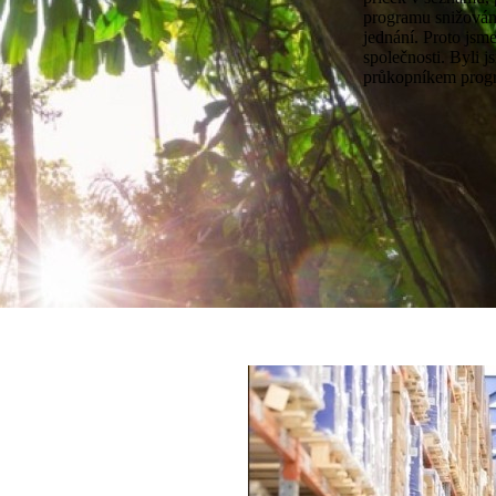
programu snižován
jednání. Proto jsm
společnosti. Byli j
průkopníkem prog