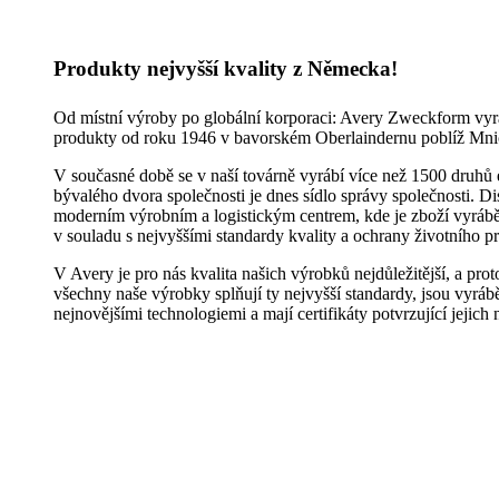
Produkty nejvyšší kvality z Německa!
Od místní výroby po globální korporaci: Avery Zweckform vyráb
produkty od roku 1946 v bavorském Oberlaindernu poblíž Mni
V současné době se v naší továrně vyrábí více než 1500 druhů 
bývalého dvora společnosti je dnes sídlo správy společnosti. 
moderním výrobním a logistickým centrem, kde je zboží vyrá
v souladu s nejvyššími standardy kvality a ochrany životního pr
V Avery je pro nás kvalita našich výrobků nejdůležitější, a pro
všechny naše výrobky splňují ty nejvyšší standardy, jsou vyráb
nejnovějšími technologiemi a mají certifikáty potvrzující jejich 