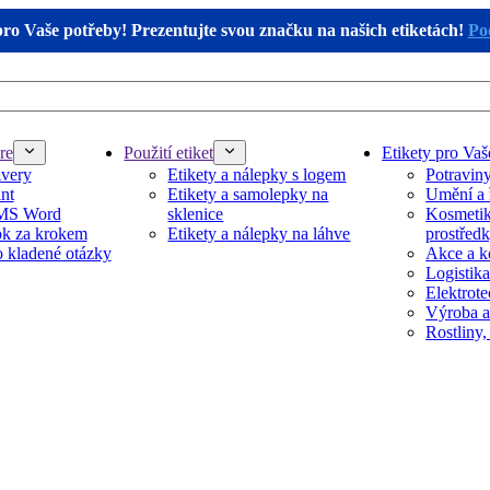
pro Vaše potřeby! Prezentujte svou značku na našich etiketách!
Pod
re
Použití etiket
Etikety pro Vaš
Avery
Etikety a nálepky s logem
Potravin
nt
Etikety a samolepky na
Umění a 
 MS Word
sklenice
Kosmetika
k za krokem
Etikety a nálepky na láhve
prostřed
 kladené otázky
Akce a k
Logistika
Elektrot
Výroba a
Rostliny,