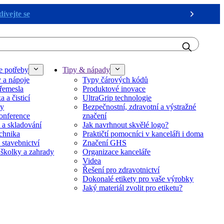
ívejte se
Next
e potřeby
Tipy & nápady
y a nápoje
Typy čárových kódů
řemesla
Produktové inovace
 a čisticí
UltraGrip technologie
ky
Bezpečnostní, zdravotní a výstražné
onference
značení
 a skladování
Jak navrhnout skvělé logo?
echnika
Praktičtí pomocníci v kanceláři i doma
 stavebnictví
Značení GHS
 školky a zahrady
Organizace kanceláře
Videa
Řešení pro zdravotnictví
Dokonalé etikety pro vaše výrobky
Jaký materiál zvolit pro etiketu?