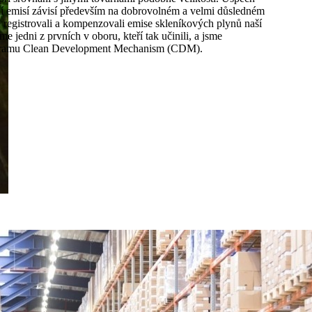
í emisí závisí především na dobrovolném a velmi důsledném
e registrovali a kompenzovali emise skleníkových plynů naší
sme jedni z prvních v oboru, kteří tak učinili, a jsme
ramu Clean Development Mechanism (CDM).