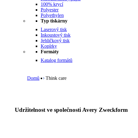
100% krycí
Polyester
Polyethylen
Typ tiskárny
Laserový tisk
Inkoustový tisk
Jehličkový tisk
Kopírky
Formáty
Katalog formátů
B
r
e
Domů
Think care
a
d
c
r
u
Udržitelnost ve společnosti Avery Zweckform
m
b