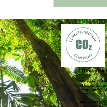
CO2 neutrální
Jsme si plně vědom
nejdůležitějších e
rozvoje jsme získa
Future.
Bilance skleníkov
příček v seznamu, 