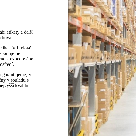
í etikety a další
chova.
etiket. V budově
Disponujeme
běno a expedováno
ostředí.
to garantujeme, že
ěny v souladu s
nejvyšší kvalitu.