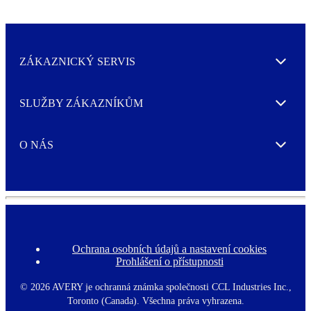
ZÁKAZNICKÝ SERVIS
Expand
SLUŽBY ZÁKAZNÍKŮM
Expand
O NÁS
Expand
Ochrana osobních údajů a nastavení cookies
F
Prohlášení o přístupnosti
o
o
t
©
2026 AVERY je ochranná známka společnosti CCL Industries Inc.,
e
Toronto (Canada). Všechna práva vyhrazena.