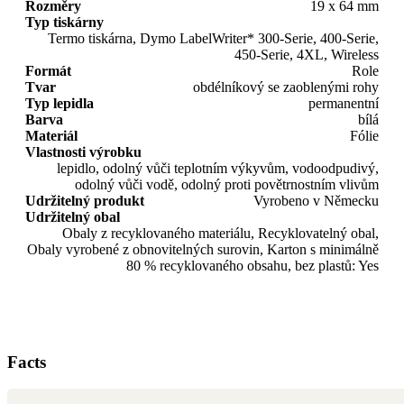
Rozměry
19 x 64 mm
Typ tiskárny
Termo tiskárna, Dymo LabelWriter* 300-Serie, 400-Serie,
450-Serie, 4XL, Wireless
Formát
Role
Tvar
obdélníkový se zaoblenými rohy
Typ lepidla
permanentní
Barva
bílá
Materiál
Fólie
Vlastnosti výrobku
lepidlo, odolný vůči teplotním výkyvům, vodoodpudivý,
odolný vůči vodě, odolný proti povětrnostním vlivům
Udržitelný produkt
Vyrobeno v Německu
Udržitelný obal
Obaly z recyklovaného materiálu, Recyklovatelný obal,
Obaly vyrobené z obnovitelných surovin, Karton s minimálně
80 % recyklovaného obsahu, bez plastů: Yes
Facts