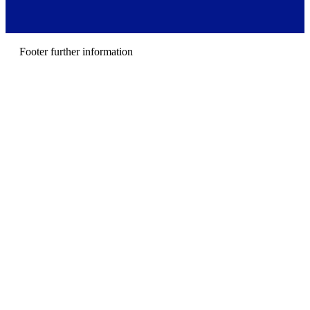
r
m
e
n
u
Footer further information