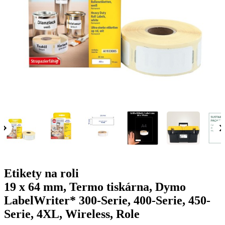
g
n
a
u
m
m
e
o
n
b
u
i
l
e
Etikety na roli
19 x 64 mm, Termo tiskárna, Dymo
LabelWriter* 300-Serie, 400-Serie, 450-
Serie, 4XL, Wireless, Role