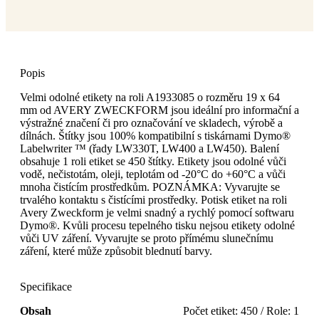
Popis
Velmi odolné etikety na roli A1933085 o rozměru 19 x 64
mm od AVERY ZWECKFORM jsou ideální pro informační a
výstražné značení či pro označování ve skladech, výrobě a
dílnách. Štítky jsou 100% kompatibilní s tiskárnami Dymo®
Labelwriter ™ (řady LW330T, LW400 a LW450). Balení
obsahuje 1 roli etiket se 450 štítky. Etikety jsou odolné vůči
vodě, nečistotám, oleji, teplotám od -20°C do +60°C a vůči
mnoha čistícím prostředkům. POZNÁMKA: Vyvarujte se
trvalého kontaktu s čistícími prostředky. Potisk etiket na roli
Avery Zweckform je velmi snadný a rychlý pomocí softwaru
Dymo®. Kvůli procesu tepelného tisku nejsou etikety odolné
vůči UV záření. Vyvarujte se proto přímému slunečnímu
záření, které může způsobit blednutí barvy.
Specifikace
Obsah
Počet etiket: 450 / Role: 1