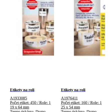
Etikety na roli
Etikety na roli
A1933085
A1976411
Počet etiket: 450 / Role: 1
Počet etiket: 160 / Role: 1
19 x 64 mm
25 x 54 mm
Termo tiskárna, Dymo
Termo tiskárna, Dymo