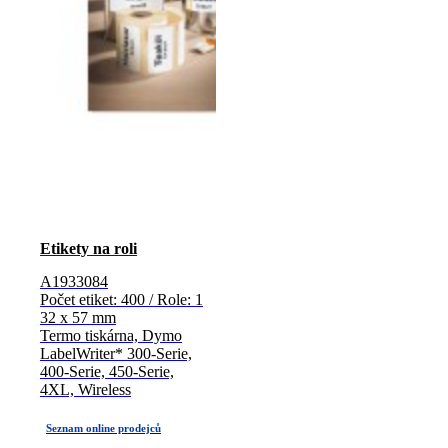
Etikety na roli
A1933084
Počet etiket: 400 / Role: 1
32 x 57 mm
Termo tiskárna, Dymo
LabelWriter* 300-Serie,
400-Serie, 450-Serie,
4XL, Wireless