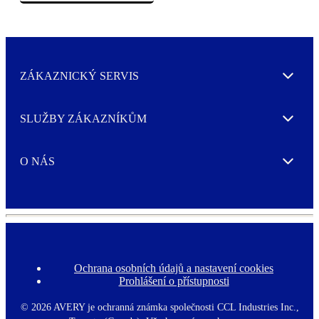
ZÁKAZNICKÝ SERVIS
Expand
SLUŽBY ZÁKAZNÍKŮM
Expand
O NÁS
Expand
Ochrana osobních údajů a nastavení cookies
F
Prohlášení o přístupnosti
o
o
t
©
2026 AVERY je ochranná známka společnosti CCL Industries Inc.,