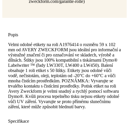
zweckform.com/garantie-rolle)
Popis
Velmi odolné etikety na roli A1976414 o rozměru 59 x 102
mm od AVERY ZWECKFORM jsou ideální pro informační a
výstražné značení či pro označování ve skladech, výrobě a
dílnách. Štítky jsou 100% kompatibilní s tiskárnami Dymo®
Labelwriter ™ (řady LW330T, LW400 a LW450). Balení
obsahuje 1 roli etiket s 50 štítky. Etikety jsou odolné vůči
vodě, nečistotám, oleji, teplotám od -20°C do +60°C a vůči
mnoha čistícím prostředkům. POZNÁMKA: Vyvarujte se
trvalého kontaktu s čistícími prostředky. Potisk etiket na roli
Avery Zweckform je velmi snadný a rychlý pomocí softwaru
Dymo®. Kvůli procesu tepelného tisku nejsou etikety odolné
vůči UV záření. Vyvarujte se proto přímému slunečnímu
záření, které může způsobit blednutí barvy.
Specifikace