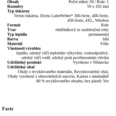
Obsah
Počet etiket: 50 / Role: 1
Rozměry
59 x 102 mm
Typ tiskárny
Termo tiskárna, Dymo LabelWriter* 300-Serie, 400-Serie,
450-Serie, 4XL, Wireless
Formát
Role
Tvar
obdélníkový se zaoblenými rohy
Typ lepidla
permanentní
Barva
bílá
Materiál
Fólie
Vlastnosti výrobku
lepidlo, odolný vůči teplotním výkyvům, vodoodpudivý,
odolný vůči vodě, odolný proti povětrnostním vlivům
Udržitelný produkt
Vyrobeno v Německu
Udržitelný obal
Obaly z recyklovaného materiálu, Recyklovatelný obal,
Obaly vyrobené z obnovitelných surovin, Karton s minimálně
80 % recyklovaného obsahu, bez plastů: Yes
Facts