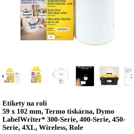
g
n
a
u
m
m
e
o
n
b
u
i
l
e
Etikety na roli
59 x 102 mm, Termo tiskárna, Dymo
LabelWriter* 300-Serie, 400-Serie, 450-
Serie, 4XL, Wireless, Role