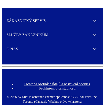
ZÁKAZNICKÝ SERVIS
Expand
SLUŽBY ZÁKAZNÍKŮM
Expand
O NÁS
Expand
Ochrana osobních údajů a nastavení cookies
F
Prohlášení o přístupnosti
o
o
t
©
2026 AVERY je ochranná známka společnosti CCL Industries Inc.,
e
Toronto (Canada). Všechna práva vyhrazena.