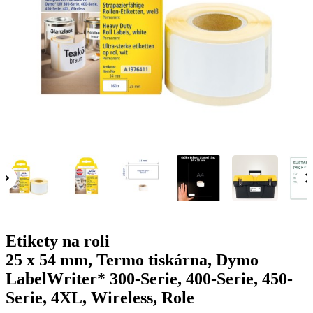
g
n
a
u
m
m
e
o
n
b
u
i
l
e
Etikety na roli
25 x 54 mm, Termo tiskárna, Dymo
LabelWriter* 300-Serie, 400-Serie, 450-
Serie, 4XL, Wireless, Role