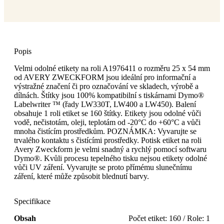
Popis
Velmi odolné etikety na roli A1976411 o rozměru 25 x 54 mm
od AVERY ZWECKFORM jsou ideální pro informační a
výstražné značení či pro označování ve skladech, výrobě a
dílnách. Štítky jsou 100% kompatibilní s tiskárnami Dymo®
Labelwriter ™ (řady LW330T, LW400 a LW450). Balení
obsahuje 1 roli etiket se 160 štítky. Etikety jsou odolné vůči
vodě, nečistotám, oleji, teplotám od -20°C do +60°C a vůči
mnoha čistícím prostředkům. POZNÁMKA: Vyvarujte se
trvalého kontaktu s čistícími prostředky. Potisk etiket na roli
Avery Zweckform je velmi snadný a rychlý pomocí softwaru
Dymo®. Kvůli procesu tepelného tisku nejsou etikety odolné
vůči UV záření. Vyvarujte se proto přímému slunečnímu
záření, které může způsobit blednutí barvy.
Specifikace
Obsah
Počet etiket: 160 / Role: 1