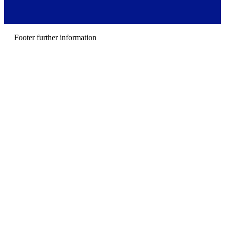
r
m
e
n
u
Footer further information