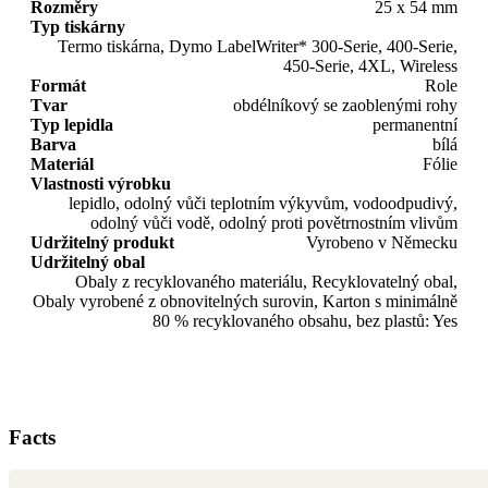
Rozměry
25 x 54 mm
Typ tiskárny
Termo tiskárna, Dymo LabelWriter* 300-Serie, 400-Serie,
450-Serie, 4XL, Wireless
Formát
Role
Tvar
obdélníkový se zaoblenými rohy
Typ lepidla
permanentní
Barva
bílá
Materiál
Fólie
Vlastnosti výrobku
lepidlo, odolný vůči teplotním výkyvům, vodoodpudivý,
odolný vůči vodě, odolný proti povětrnostním vlivům
Udržitelný produkt
Vyrobeno v Německu
Udržitelný obal
Obaly z recyklovaného materiálu, Recyklovatelný obal,
Obaly vyrobené z obnovitelných surovin, Karton s minimálně
80 % recyklovaného obsahu, bez plastů: Yes
Facts