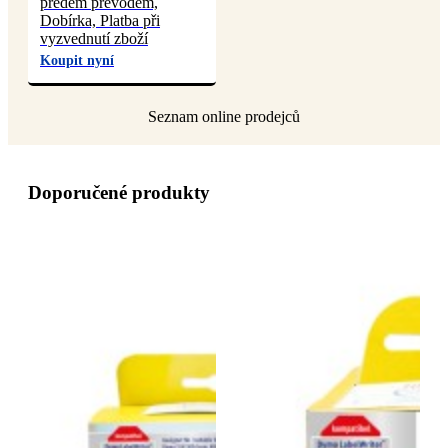
předem převodem,
Dobírka, Platba při
vyzvednutí zboží
Koupit nyní
Doporučené produkty